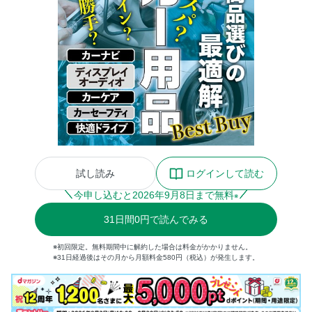
試し読み
ログインして読む
今申し込むと
2026
年
9
月
8
日まで無料
※
31
日間
0円
で読んでみる
※初回限定。無料期間中に解約した場合は料金がかかりません。
※31日経過後はその月から月額料金580円（税込）が発生します。