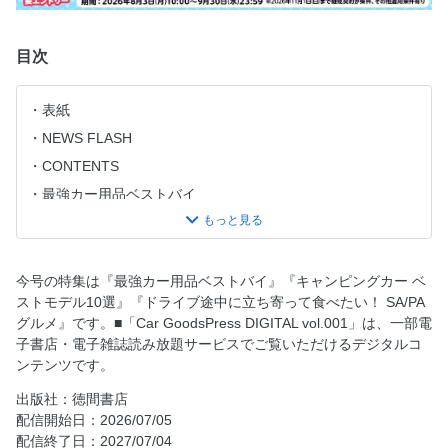
目次
表紙
NEWS FLASH
CONTENTS
最強カー用品ベストバイ
最強カー用品ベストバイ PART1：カーナビ＆ディスプレイ
オーディオ
最強カー用品ベストバイ PART２：カーケア
今号の特集は『最強カー用品ベストバイ』『キャンピングカー ベ
最強カー用品ベストバイ PART３：カーケア
ストモデル10選』『ドライブ途中に立ち寄って食べたい！ SA/PA
グルメ』です。■「Car GoodsPress DIGITAL vol.001」は、一部電
最強カー用品ベストバイ PART４:快適ドライブ
子書店・電子雑誌読み放題サービスでご覧いただけるデジタルコ
キャンピングカー ベストモデル10選
ンテンツです。
ドライブ途中に立ち寄って食べたい！ SA/PAグルメ
出版社：徳間書店
奥付
配信開始日：2026/07/05
配信終了日：2027/07/04