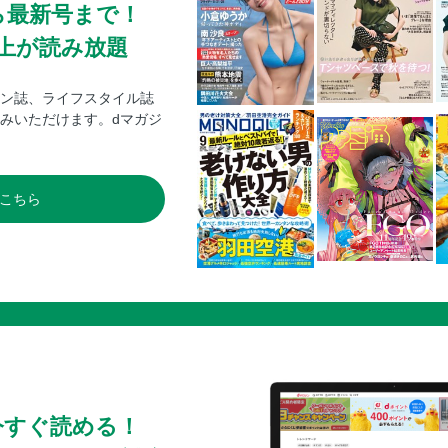
ら最新号まで！
ボルボXC40
ジープ・ラングラー
0冊以上が読み放題
ジープ・コンパス
ジープ・レネゲード
ン誌、ライフスタイル誌
みいただけます。dマガジ
プレゼントコーナー
バックナンバー
裏表紙
こちら
今すぐ読める！