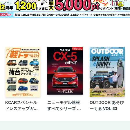
マツダCX-8
マツダCX-5
マツダCX-3
マツダCX-30
マツダMX-30
三菱アウトランダー
三菱エクリプスクロス
スズキ・ジムニーシエラ
スズキ・エスクード
スズキ・クロスビー
ダイハツ・ロッキー
新型ティグアン登場！／三菱スターキャンプ20
輸入SUV
KCARスペシャル
ニューモデル速報
OUTDOOR あそび
ドレスアップガイ
すべてシリーズ 第
ーくる VOL.33
BMW X1／iX1
ド Vol.45 軽トラカ
653弾 新型CX-5の
BMW X2
スタムガイド No.3
すべて
メルセデス・ベンツGLA