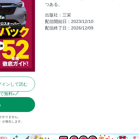
スバル・レガシィ アウトバック
つある。
スバル・ソルテラ
出版社：三栄
配信開始日：2023/12/10
ホンダZR-V
配信終了日：2026/12/09
ホンダ・ヴェゼル
日産アリア
日産エクストレイル
日産キックス
トヨタ・ハリアー
トヨタRAV4
トヨタbZ4X
グインして読む
トヨタ・カローラクロス
で無料
※
トヨタ・ヤリスクロス
る
トヨタ・ライズ
レクサスUX
かかりません。
込）が発生します。
レクサスNX
マツダCX-60