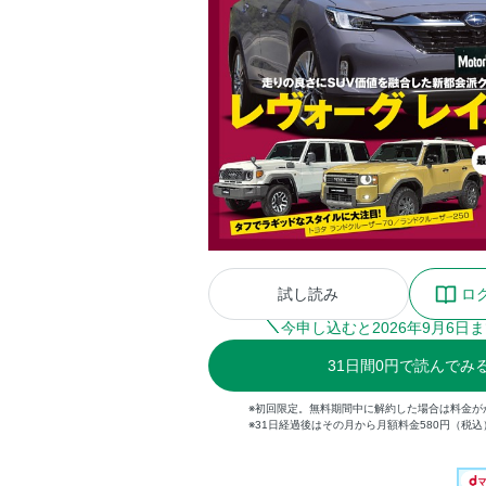
試し読み
ロ
今申し込むと
2026
年
9
月
6
日ま
31
日間
0円
で読んでみ
※初回限定。無料期間中に解約した場合は料金が
※31日経過後はその月から月額料金580円（税