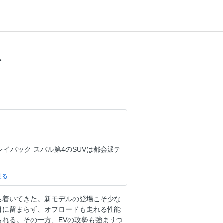
て
イバック スバル第4のSUVは都会派テ
ち着いてきた。新モデルの登場こそ少な
目に留まらず、オフロードも走れる性能
れる。その一方、EVの攻勢も強まりつ