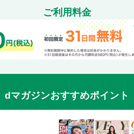
メルセデス・ベンツGLB
ご利用料金
メルセデスEQA
アウディQ4 e-tron
アウディQ3
アウディQ2
フォルクスワーゲン・ティグアン
フォルクスワーゲンT-Roc
フォルクスワーゲンT-Cross
フォルクスワーゲンID.4
MINIクロスオーバー
ルノー・アルカナ
dマガジンおすすめポイント
ルノー・キャプチャー
プジョー2008
プジョー3008
シトロエンC5エアクロスSUV
シトロエンC3エアクロスSUV