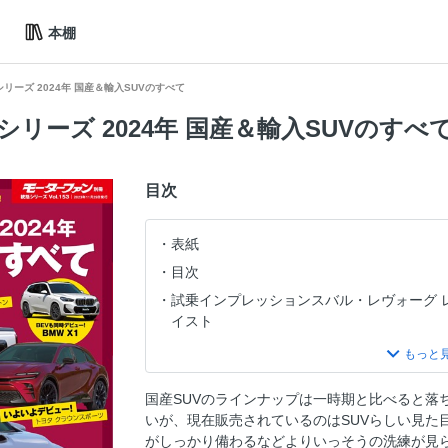
本棚
リーズ 2024年 国産＆輸入SUVのすべて
リーズ 2024年 国産＆輸入SUVのすべ
目次
表紙
目次
試乗インプレッションスバル・レヴォーグ レ
イスト
COMING kSOON─新着SUV大豊作！─
国産SUV
国産SUVのラインナップは一時期と比べると落
スバル・クロストレック
いが、現在販売されているのはSUVらしい見た
スバル・フォレスター
がしっかり備わるなどよりいっそうの洗練が見ら