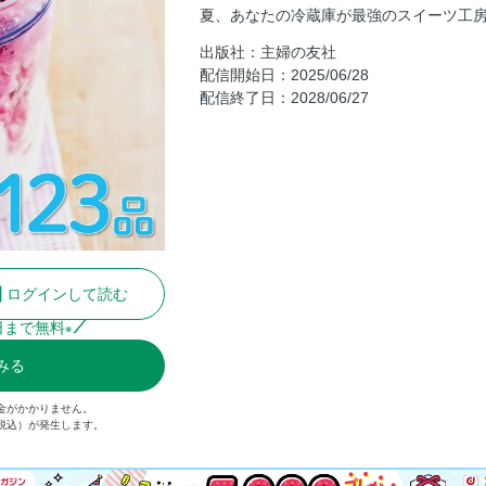
夏、あなたの冷蔵庫が最強のスイーツ工
市販のバニラアイスでカフェ風スイ
出版社：主婦の友社
PART２ 定番ひんやりスイーツ／ゼ
配信開始日：2025/06/28
蒸さないプリン
配信終了日：2028/06/27
牛乳かん
いろいろかん
ムース
ババロア
PART３ 冷凍ひんやりスイーツ／
フローズンフルーツ
ログインして読む
手間なしアイス
シャーベット
日まで無料
※
ジェラート
みる
PART４ 人気のひんやりスイーツ／
金がかかりません。
アジアンスイーツ
（税込）が発生します。
チーズデザート
ヨーグルトスイーツ