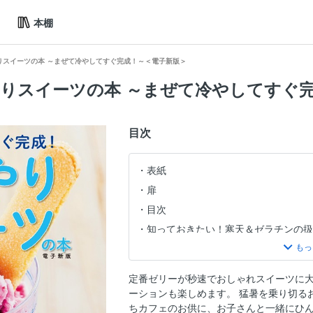
本棚
りスイーツの本 ～まぜて冷やしてすぐ完成！～＜電子新版＞
やりスイーツの本 ～まぜて冷やしてすぐ
目次
表紙
扉
目次
知っておきたい！寒天＆ゼラチンの
PART1 超お手軽ひんやりスイーツ
マシュマロ時短ムース
定番ゼリーが秒速でおしゃれスイーツに
凍らせるだけ ジュースのアイス
ーションも楽しめます。 猛暑を乗り切る
栄養価もうれしい フローズンヨー
ちカフェのお供に、お子さんと一緒にひん