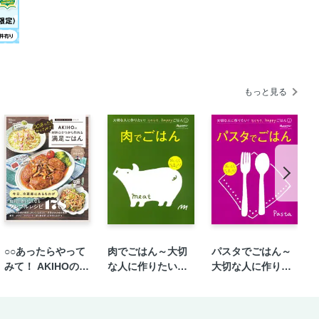
もっと見る
○○あったらやって
肉でごはん～大切
パスタでごはん～
みて！ AKIHOの材
な人に作りたい！
大切な人に作りた
料ひとつから作れ
ラクラク、happy
い！ラクラク、ha
る満足ごはん
ごはん①
ppyごはん②