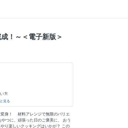
完成！～＜電子新版＞
扱い方
／濃縮素材で楽うまゼリー
大変身！ 材料アレンジで無限のバリエ
おやつに、頑張った日のご褒美に、 おう
グルト
やり楽しいクッキングはいかが？ この