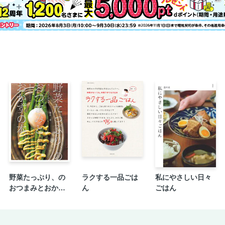
コンポート
お手軽アイスケーキ
蒸すプリン
スイーツ風ドリンク
奥付
野菜たっぷり、の
ラクする一品ごは
私にやさしい日々
おつまみとおかず
ん
ごはん
の本