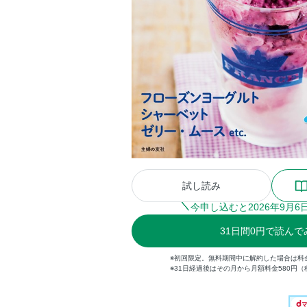
試し読み
今申し込むと
2026
年
9
月
6
31
日間
0円
で読んで
※初回限定。無料期間中に解約した場合は料
※31日経過後はその月から月額料金580円