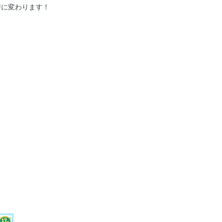
房に変わります！
ーツ
リー
アイスキャンディー
和風スイーツ