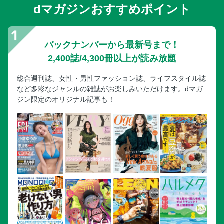
dマガジンおすすめポイント
【在宅医療の情報を集める１】「自宅で最期まで」を叶える
ために連携しながら支える 医療・介護の専門家
【在宅医療の情報を集める２】在宅医療の鍵となる存在は在
宅医。ケース別に考える在宅医の探し方
バックナンバーから最新号まで！
在宅死にかかわるプロフェッショナルたち
2,400誌/4,300冊以上が読み放題
【もっと知りたい在宅死事情１】ひとり暮らしでも３つの条
総合週刊誌、女性・男性ファッション誌、ライフスタイル誌
件を満たせば心置きなく家で過ごせる
など多彩なジャンルの雑誌がお楽しみいただけます。dマガ
【もっと知りたい在宅死事情２】家族に在宅死について知っ
ジン限定のオリジナル記事も！
てもらうことで「最期まで家で」を実現しやすくなる
【在宅看取り体験談１】祖母を介護する母から学び、今度は
私が母を見守る番
＜Part 4＞生前にできる手続きと死後の手続き
【自分でできる生前の手続き１】あらかじめ遺言書を準備し
ておけば相続のトラブルは防げる
【自分でできる生前の手続き２】在宅死にこだわるなら自宅
葬もおすすめ。お墓やお葬式の希望を伝えよう
【自分でできる生前の手続き３】認知症になったらできない
手続きと対策を知っておくといざというときにも安心