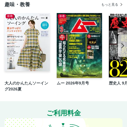
みのサポート体制がつくれる
趣味・教養
もっと見る
【在宅死のポイント７】家族のコミュニケーションは必要だ
が決して「あてにしすぎない」こと
新着
新着
【在宅死のポイント８】ひとり暮らしでも施設や病院に入ら
ず在宅死を選ぶことはできる
【在宅死のポイント９】早めに信頼できるかかりつけ医や訪
問診療を行っている在宅医を探す
【在宅死のポイント１０】自宅で看取る家族にとっても納得
ができる最期であることが大切
<Column> 在宅医が患者さんや家族から感じたこと
＜Part 2＞備えあれば憂いなし！終の住処の整え方
病院や高齢者施設は本当に安心できる場所？「最期までマイ
大人のかんたんソーイン
ムー 2026年9月号
歴史人 9
ホームで」はわがままじゃない！
グ2026夏
まずは情報を集めよう「最期まで住めるかな？」と不安にな
ったら気軽に相談を
転ばない家を目指そう 骨折をして寝たきりになったら「在
ご利用料金
宅死」どころではない！
状況に合わせてリフォームしよう 終の住処の最重要ポイン