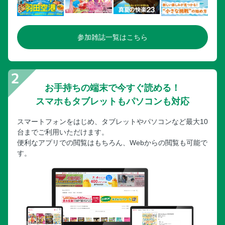
自宅で家族を看取った後の流れや手続き
【在宅看取り後の流れ１】家で家族が息を引き取ったら救急
車ではなくかかりつけ医を呼ぶ
参加雑誌一覧はこちら
【在宅看取り後の流れ２】病院から自宅に搬送するロスがな
いので自宅でゆっくりとお別れができる
【在宅看取り後の手続き１】死亡届を提出しないと火葬がで
きない。必ず７日以内に提出を
お手持ちの端末で今すぐ読める！
【在宅看取り後の手続き２】健康保険は種類によって手続き
スマホもタブレットもパソコンも対応
が異なる。年金も14日以内に届け出を
【在宅看取り後の手続き３】住民票の世帯主変更届が必要な
スマートフォンをはじめ、タブレットやパソコンなど最大10
人も！そのほか知っておきたい手続きあれこれ
台までご利用いただけます。
便利なアプリでの閲覧はもちろん、Webからの閲覧も可能で
【在宅看取り後の手続き４】カード類や公共料金の解約手続
す。
きは早めに。任せられる場合は代理人に委任して手分けを
【在宅看取り後の手続き５】相続の手続きでよく使う書類は
３種類！申請や名義変更でたくさんの書類が必要になる
【在宅看取り後の手続き６】フタを開けて見ないとわからな
い!? 相続の手続きは専門家に依頼をしたほうが無難
【在宅看取り体験談２】今までの経験はすべて「父を幸せに