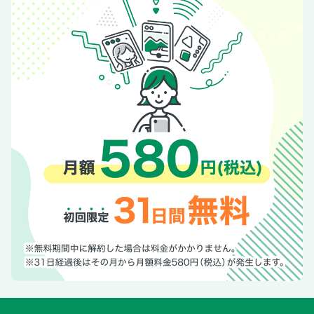
トは自力で行けるトイレづくり
大きな危険は事前に回避 お風呂は広くなくてＯＫ！ 段差
と寒さに注意！
一生住むために見直したい 高齢になっても快適な家は安全
性と断熱性が高い
補助金はうまく活用しよう 介護保険制度を利用した住宅改
修についての基礎知識
知っておきたい介護施設事情 賃貸住まいだからといって焦
ると後悔することに
住まいのＱ＆Ａ
＜Part 3＞今からできる「在宅死」を叶えるための準備
自宅で最期を迎えられる選択肢を知り 死に向き合うことが
在宅死の第一歩
【自分の気持ちを整理する１】まずは「死」や「寿命」と向
き合うことから始めてみよう
【自分の気持ちを整理する２】ACP（人生会議）は自分が望
む最期を迎えるために必要なプロセス
ACP（人生会議）を実際にやってみよう