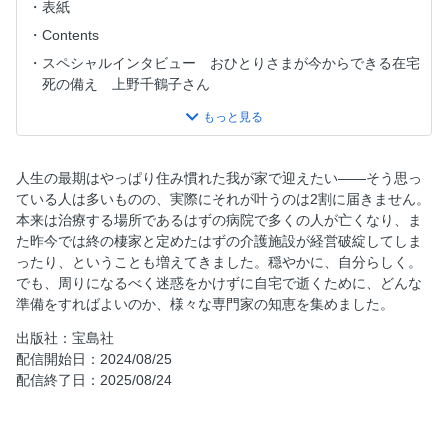
表紙
Contents
スペシャルインタビュー おひとりさまが今からできる在宅
死の備え 上野千鶴子さん
＜Part 1＞自宅で最期を迎えるための10のポイント
人生の最期を「どう迎えたいか」決めるのは、医師でも家族
でもなく自分自身！
人生の最期はやっぱり住み慣れた我が家で迎えたい――そう思っ
【在宅死のポイント１】もし病院で死ぬことになったら「最
ている人は多いものの、実際にそれが叶うのは2割に届きません。
期まで自分らしかった」と思えますか？
本来は治療する場所であるはずの病院で多くの人が亡くなり、ま
【在宅死のポイント２】在宅で最期を迎える最大のメリット
た昨今では終の棲家と定めたはずの介護施設が経営破綻してしま
は納得のいく選択をじっくり選べること
ったり、ということも増えてきました。穏やかに、自分らしく。
でも、周りになるべく迷惑をかけずに自宅で逝くために、どんな
【在宅死のポイント３】誰もが迎える「いつか」のその日ま
準備をすればよいのか、様々な専門家の知恵を集めました。
でポジティブに暮らせるのが在宅死
【在宅死のポイント４】不安だから・心配だからという理由
出版社：宝島社
で介護施設に入居してはいけない
配信開始日：2024/08/25
配信終了日：2025/08/24
【在宅死のポイント５】在宅死を叶えるために必要なお金や
受けられるサービスの知識をつけよう
【在宅死のポイント６】自費サービスを充実させれば自分好