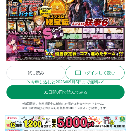
試し読み
ログインして読む
今申し込むと
2026
年
9
月
5
日まで無料
※
31
日間
0円
で読んでみる
※初回限定。無料期間中に解約した場合は料金がかかりません。
※31日経過後はその月から月額料金580円（税込）が発生します。