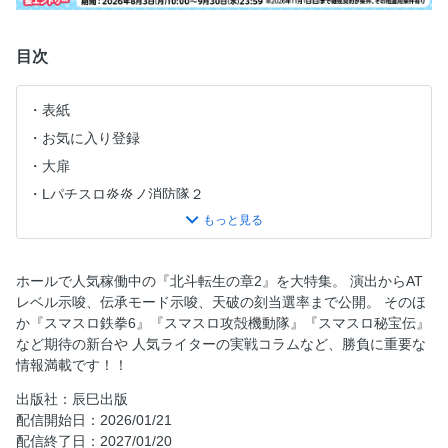
目次
表紙
お気に入り登録
大扉
Lパチスロ炎炎ノ消防隊２
スマスロ攻殻機動隊
スマスロゴブリンスレイヤーⅡ
L範馬刃牙
ホールで人気稼働中の『北斗転生の章2』を大特集。 演出からAT
レベル示唆、伝承モード示唆、天破の刻当選率まで公開。 そのほ
スマスロハナビ
か『スマスロ鉄拳6』『スマスロ攻殻機動隊』『スマスロ秘宝伝』
Lパチスロうみねこのなく頃に2
など期待の新台や 人気ライターの実戦コラムなど、勝負に重要な
スマスロ鉄拳６
情報満載です！！
回胴ジャンキーズバトル
出版社：辰巳出版
スマスロ北斗の拳 転生の章2
配信開始日：2026/01/21
配信終了日：2027/01/20
スマスロ秘宝伝