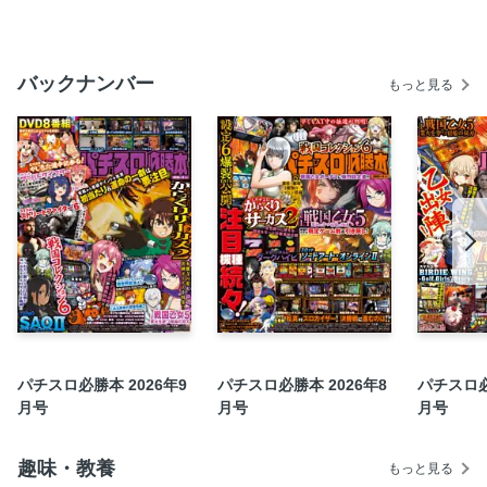
スマスロ化物語
Lパチスロ革命機ヴァルヴレイヴ２
バックナンバー
もっと見る
ニューキングハナハナV
L無職転生～異世界行ったら本気だす～
スマスロ沖ドキ！DUOアンコール
不二子BT
プリズムナナ
スマスロ銀河英雄伝説DIE NEUE THESE
バーニングエクスプレス
スマスロネオプラネット
SHAKE BONUS TRIGGER
ブドウ狩り
パチスロ必勝本 2026年9
パチスロ必勝本 2026年8
パチスロ必
射駒タケシのTAKE IT EASY
月号
月号
月号
設定師語録
ドロップアウト
趣味・教養
もっと見る
マコトの華無し裏街道