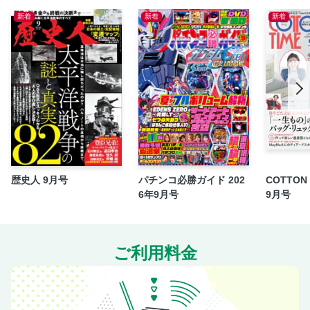
新着
新着
新着
ロックオン
嵐のねぶり打ち
鉄火場のレキシコン
クボンヌの看破のすゝめ
万枚復活計画見聞録
新NISA
こー爺さんの窓際スロ放談
スマスロサンダーV
スマスロ甲鉄城のカバネリ海門決戦
歴史人 9月号
パチンコ必勝ガイド 202
COTTON 
読者プレゼント
6年9月号
9月号
来店スケジュール
CONTENTS
ご利用料金