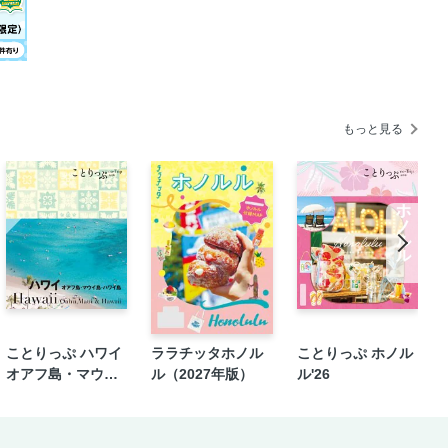
カフェ
ング／9ストラーチェス
ング／€6以下のオランダみやげ
るスポット
アムステルダム広域図／アムステルダム
もっと見る
ス王立美術館／デン・ハーグ美術館
ト
まだあるスポット
の街／まだあるスポット
ロッテルダム
ュラー美術館
ことりっぷ ハワイ
ララチッタホノル
ことりっぷ ホノル
早わかり
オアフ島・マウイ
ル（2027年版）
ル'26
泊2日王道プラン
島・ハワイ島'24
交通
ト／グラン・プラス