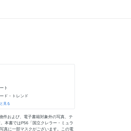
アート
フード・トレンド
ルーフトップ
NS
物件および、電子書籍対象外の写真、テ
サステナブル
。本書ではP56「国立クレラー・ミュラ
の写真に一部マスクがございます。この電