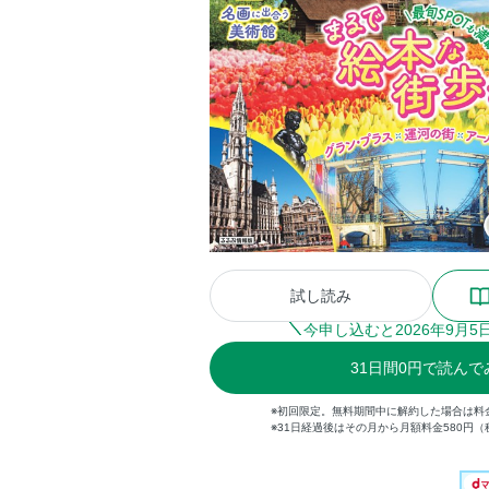
試し読み
今申し込むと
2026
年
9
月
5
31
日間
0円
で読んで
※初回限定。無料期間中に解約した場合は料
※31日経過後はその月から月額料金580円