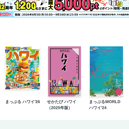
オランダ／アムステルダム グルメ／
オランダ／アムステルダム ショッピ
オランダ／アムステルダム ショッピ
オランダ／アムステルダム／まだあ
オランダ／アムステルダム／MAP／
中心図
オランダ／ハーグ／マウリッツハウ
オランダ／ハーグ／おすすめスポッ
オランダ／デルフト／デルフト焼／
オランダ／ユトレヒト／ミッフィー
オランダ／郊外／キンデルダイク／
オランダ／郊外／国立クレラー・ミ
ベルギー
まっぷる ハワイ'26
せかたび ハワイ
まっぷるWORLD
ベルギー／ブリュッセル 基本情報／
（2025年版）
ハワイ'24
ベルギー／ブリュッセル 基本情報／1
ベルギー／ブリュッセル 基本情報／
ベルギー／ブリュッセル 必見スポッ