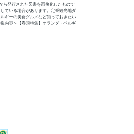
ングから発行された図書を画像化したもので
ンカレンダー
更している場合があります。定番観光地ダ
しい旅の渡航ガイド
ベルギーの美食グルメなど知っておきたい
特集内容＞【巻頭特集】オランダ・ベルギ
／早わかり
1泊2日王道プラン
／交通
ット／運河クルーズ・運河カフェ
ット／2大美術館（アムステルダム国立
ット／2大美術館（ファン・ゴッホ美術
ット／必訪スポット7
ューケンホフ公園／ザーンセ・スカンス
郷土料理
手軽グルメ10