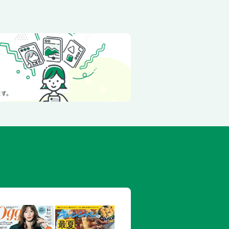
ト／王立美術館
ト／アールヌーヴォー建築さんぽ
ト／必訪スポット7
ョコレートコレクション
ルギーワッフル×カフェ
ルギービール
ルギー料理
グ／サブロン地区
グ／€7以下のベルギーみやげ
スポット
リュッセル広域図／ブリュッセル中心図
ズ／おすすめスポット
ポット