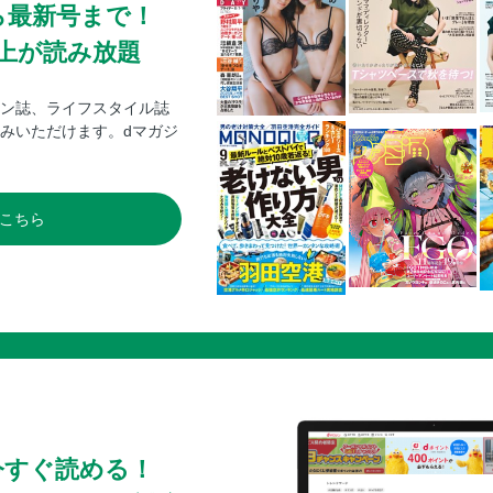
ら最新号まで！
ベルギー／アントワープ／基本情報
0冊以上が読み放題
ベルギー／アントワープ／1day街歩
ベルギー／アントワープ／おすすめ
ン誌、ライフスタイル誌
ベルギー／ゲント／基本情報／おす
みいただけます。dマガジ
アルデンヌ地方の古城を巡る／ベル
旅の情報
索引
こちら
奥付
今すぐ読める！