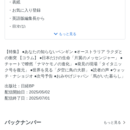
表紙
お気に入り登録
英語版編集長から
目次(1)
目次(2)
フォーカス
30周年フォトコンテスト
【特集】 ●あなたの知らないペンギン ●オーストラリア ラクダと
の衝突 【コラム】 ●日本だけの生命「片翼のメッセンジャー」 ●
寄稿者たちの横顔
チャートで瞭然「ナマケモノの進化」 ●発見の現場「タイタニッ
あなたの知らないペンギン
ク号を復元」 ●世界を見る「夕空に鳥の大群」 ●読者の声 ●ウォッ
片翼のメッセンジャー
チ・ナショジオ ●次号予告 ●おみやげジャパン「馬がいた暮らし」
ナマケモノの進化
出版社：日経BP
タイタニック号を復元
配信開始日：2025/05/02
配信終了日：2025/07/01
夕空に鳥の大群
オーストラリア ラクダとの衝突
読者の声
バックナンバー
もっと見る
NIKKEI NATIONAL GEOGRAPHICから