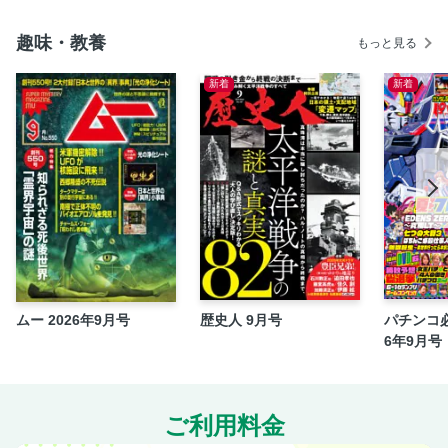
趣味・教養
もっと見る
新着
新着
ムー 2026年9月号
歴史人 9月号
パチンコ必
6年9月号
ご利用料金