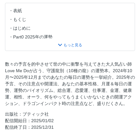
表紙
もくじ
はじめに
Part0 2025年の運勢
Part1 守護龍を知る
Part2 オーラを知る
Part3 月運＆毎日の運勢
数々の予言を的中させて世の中に衝撃を与えてきた大人気占い師
Love Me Doが占う、守護龍別（10種の龍）の運勢本。2024年10
Part4 2025年の相性と付き合い方
月〜2025年12月までのあなたの毎日の運勢を一挙紹介。2025年の
Part5 宿命数別2025年の運勢
予言、その注意点や開運法、あなたの基本性格、月運＆毎日の運
奥付
勢、運勢のバイオリズム、総合運、恋愛運、仕事運、金運、健康
運、相性、オーラ、何をやってもうまくいかないときの開運アク
宿命数の出し方
ション、ドラゴンインパクト時の注意点など、盛りだくさん。
出版社：ブティック社
配信開始日：2025/01/02
配信終了日：2025/12/31