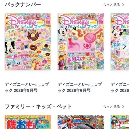
プーさん ころころパズルで あそぼう！
バックナンバー
もっと見る
プーさん ころころパズル
ディズニー わくわくぬりえ
ディズニー あそびタウン
こたえ
もくじ
ディズニーといっしょブ
ディズニーといっしょブ
ディズニ
ック 2026年9月号
ック 2026年6月号
ック 202
ファミリー・キッズ・ペット
もっと見る