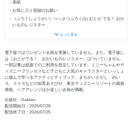
表紙
お気に入り登録のお願い
（ふろくしょうかい）べっさつふろく(1) おとが でる！ おか
いものレジスター
ショッピングセット★
ショッピングセット★の つくりかた
ふろく「おかいものレジスター」と かみこうさく「ショッ
電子版ではプレゼント企画を実施していません。また、電子版に
ピングセット★」で おかいものごっこで あそぼう！
は［おとがでる！ おかいものレジスター」はついていません。
なつやすみ！ シールあそびスペシャル
一部記事は紙版でのご利用を想定しています。ミニーちゃんやデ
ィズニープリンセスなど子どもに人気のキャラクターといっしょ
夏の 東京ディズニーリゾートで クールに おおさわぎ！
に遊んで学べるアクティビティブック。まちがいさがし、めい
おうちの ひとと つくろう♪ 『アナと雪の女王』こおりの お
ろ、クイズなどの知育あそびや、東京ディズニーリゾートの最新
しろ サンデー
情報、ヘアアレンジほか楽しい企画が満載。
ディズニーおはなしげきじょう リロ・アンド・スティッチ
出版社：Gakken
の たのしい かそうパーティー★
配信開始日：2025/07/26
ツムツム だいしゅうごう！
配信終了日：2026/07/25
きほんの ワザで つくる キャラクター ヘアアレンジ
ディズニーグッズ ドリーム★プレゼント