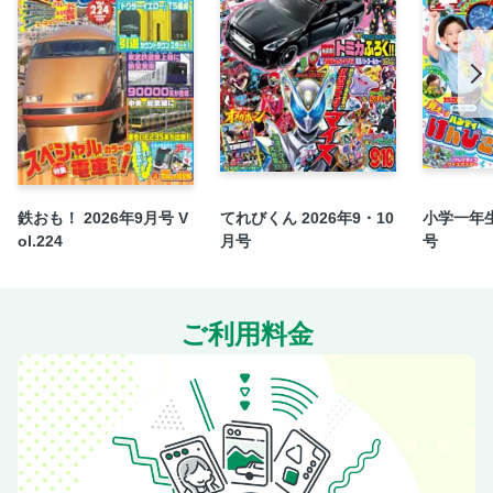
鉄おも！ 2026年9月号 V
てれびくん 2026年9・10
小学一年生
ol.224
月号
号
ご利用料金