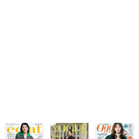
雨宮塔子 大人を刺激するパリの今
eclat大人の神ヘア ベストコスメ大賞2025
大人の夏肌にこそ、ホワイトムスクの香り
「ブータン、幸せの国のラグジュアリー」
夏の文芸エクラ大賞2025
拝見！ 大人の「推し活」スケジュール
「耳」の小さな不調の対処法
Shop List
READING『オトナの文藝部』
ART『日本を旅するアートな理由』
CINEMA／STAGE／MUSEUM／BOOK／GOU
チームJマダム白書
有元葉子 この2皿さえあれば。
定期購読
AD
10月号（9月1日発売）のお知らせ