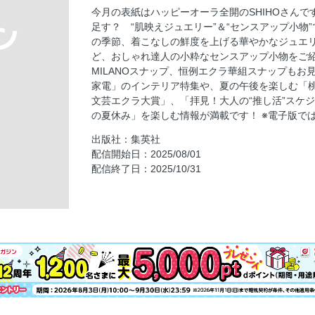
eclat TOP Leaders 人を育てる、社会を育て
今月の表紙はハッピーオーラ全開のSHIHOさん
eclat WATCH「腕時計が紡ぐ物語」
足す？ “肌映えジュエリー”＆“センスアップ小物
SHIHO in Blue Moment 清麗なブルーに
の季節、着こなしの鮮度を上げる華やかなジュエ
ど、おしゃれ達人の小粋なセンスアップ小物をご紹
「肌映えジュエリー」＆「センスアップ小物」で
MILANOスナップ、恒例エクラ華組スナップも
ジュエリー」と輝いて
家電」のインテリア特集や、夏の午後を楽しむ「
「肌映えジュエリー」＆「センスアップ小物」で
文芸エクラ大賞」、「拝見！大人の“推し活”スケ
感ラグジュアリー」スタイル
の夏休み」を楽しむ情報が満載です！ ※電子版で
パリ＆ミラノ＆東京 夏のおしゃれマダムSnap
出版社：集英社
働くエクラ 働く大人のための最旬バッグ＆新
配信開始日：2025/08/01
配信終了日：2025/10/31
季節をつなぐ、「エレガントなブラウン」
板谷由夏 私をつくるジュエリー 特別編
50代の新命題「美しく暮らす」Part1 「名
50代の新命題「美しく暮らす」Part2 「心
50代の新命題「美しく暮らす」Part3 桃と
AD
eclat 華組 “心のラグジュアリー”が育つ時間
エクラプレミアム通販