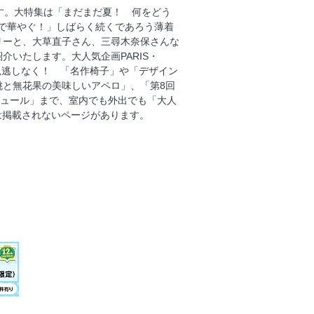
る
です。大特集は「まだまだ夏！ 何をどう
”で華やぐ！」しばらく続くであろう薄着
託す 過ぎゆく夏の余韻
リーと、大草直子さん、三尋木奈保さんな
介いたします。大人気企画PARIS・
華やぐ！PART．1 菊地凛子「サマー
お見逃しなく！ 「名作椅子」や「デザイン
桃と無花果の美味しいアペロ」、「第8回
華やぐ！PART．2 小物で華やぐ「涼
ジュール」まで、室内でも外出でも「大人
は掲載されないページがあります。
名品靴
作椅子」のある日常
地よい空間は、夏家電から」
無花果の美味しいアペロ