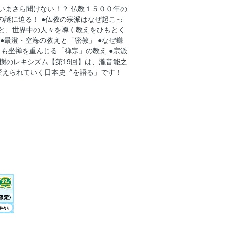
 いまさら聞けない！？ 仏教１５００年の
】 瀧音能之先生と語る「古代史から考え
の謎に迫る！ ●仏教の宗派はなぜ起こっ
を語る」
生涯と、世界中の人々を導く教えをひもとく
」 いまさら聞けない！？ 仏教１５０
 ●最澄・空海の教えと「密教」 ●なぜ鎌
教義と教団の謎に迫る！ ●仏教の宗派は
りも坐禅を重んじる「禅宗」の教え ●宗派
英樹のレキシズム【第19回】は、瀧音能之
本山マップまでイラストと図表でまるわ
変えられていく日本史〞を語る」です！
とく ●はじめての「釈迦」入門
団・学派としての性格が強く第一義の仕
の奈良仏教
宗の歴史と真髄とは？ ●最澄・空海の教
から民の救済を目指し、新しい仏教が芽
たのか？
来 ●経典よりも坐禅を重んじる「禅
なる仏事の作法 教えます