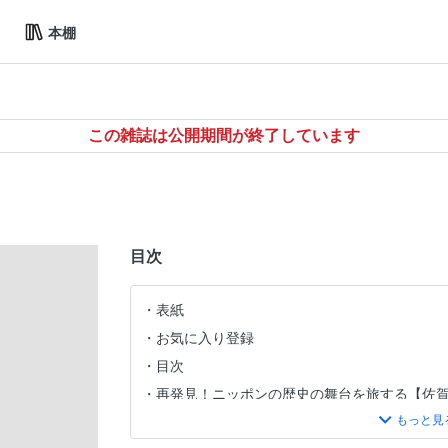
本棚
この雑誌は公開期間が終了しています
目次
表紙
お気に入り登録
目次
再発見！ニッポンの歴史の舞台を旅する【佐
【歴史の最前線特報】新たな古墳の発見で「謎
跡で大発見！ 全長約200mの大型前方後円墳