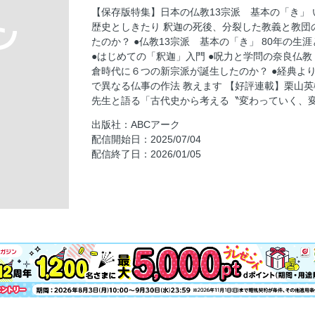
【保存版特集】日本の仏教13宗派 基本の「き」
【好評連載】栗山英樹のレキシズム【第19回
歴史としきたり 釈迦の死後、分裂した教義と教団
る〝変わっていく、変えられていく日本史〞
たのか？ ●仏教13宗派 基本の「き」 80年の
【保存版特集】日本の仏教13宗派 基本の「き
●はじめての「釈迦」入門 ●呪力と学問の奈良仏教
０年の歴史としきたり 釈迦の死後、分裂した
倉時代に６つの新宗派が誕生したのか？ ●経典よ
なぜ起こったのか？
で異なる仏事の作法 教えます 【好評連載】栗山
宗派の変遷、開祖、教義の違い、総本山・大
先生と語る「古代史から考える〝変わっていく、
かり！ ●仏教13宗派 基本の「き」
出版社：ABCアーク
80年の生涯と、世界中の人々を導く教えをひも
配信開始日：2025/07/04
配信終了日：2026/01/05
仏の力によって悪鬼・悪霊を退散！ 研究者集
事は鎮護国家の祈禱をすること ●呪力と学問
大日如来、曼荼羅、三密の行──天台宗と真言
えと「密教」
貴族の仏教から民衆の仏教へ！「末法の世」
吹く ●なぜ鎌倉時代に６つの新宗派が誕生し
達磨大師によって中国に伝わった禅が日本に伝
宗」の教え
知っているようで実は間違いだらけ ●宗派で異
歴史人かわら版