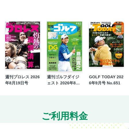
このチームに注目 滋賀短大付（滋賀）
このチームに注目 エナジックスポーツ（沖
出場32校選考経過
大会展望
出場チーム紹介 北海道・東北
東海大札幌（北海道）
青森山田（青森）
花巻東（岩手）
聖光学院（福島）
出場チーム紹介 関東・東京
週刊プロレス 2026
週刊ゴルフダイジ
GOLF TODAY 202
健大高崎（群馬）
年8月19日号
ェスト 2026年8月
6年9月号 No.651
18・25日号
浦和実（埼玉）
千葉黎明（千葉）
二松学舎大付（東京）
ご利用料金
早稲田実（東京）
横浜（神奈川）