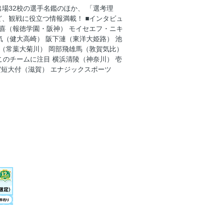
場32校の選手名鑑のほか、 「選考理
ヨタ自動車）
、観戦に役立つ情報満載！ ■インタビュ
阪神）
裕喜（報徳学園・阪神） モイセエフ・ニキ
気（健大高崎） 阪下漣（東洋大姫路） 池
豊川・ヤクルト）
空（常葉大菊川） 岡部飛雄馬（敦賀気比）
このチームに注目 横浜清陵（神奈川） 壱
賀短大付（滋賀） エナジックスポーツ