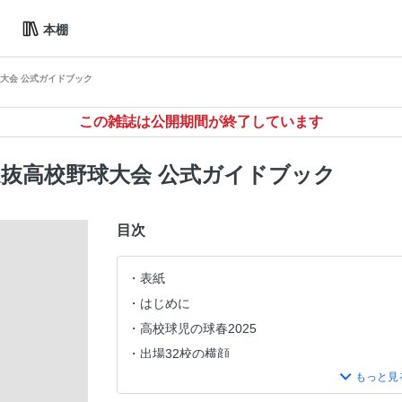
本棚
球大会 公式ガイドブック
この雑誌は公開期間が終了しています
回選抜高校野球大会 公式ガイドブック
目次
表紙
はじめに
高校球児の球春2025
出場32校の横顔
センバツ行進曲 Omoinotake「幾億光年」