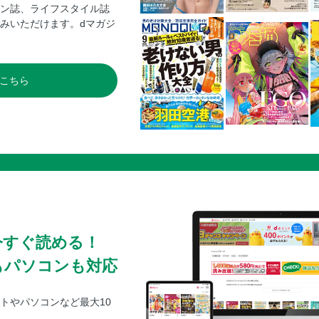
米子松蔭（鳥取）
ン誌、ライフスタイル誌
広島商（広島）
みいただけます。dマガジ
高松商（香川）
明徳義塾（高知）
こちら
出場チーム紹介 九州
西日本短大付（福岡）
壱岐（長崎）
柳ケ浦（大分）
エナジックスポーツ（沖縄）
沖縄尚学（沖縄）
出場校・優勝校
大会記録
今すぐ読める！
全トーナメント勝敗表
もパソコンも対応
トやパソコンなど最大10