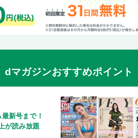
横浜清陵（神奈川）
山梨学院（山梨）
出場チーム紹介 東海・北信越
常葉大菊川（静岡）
至学館（愛知）
大垣日大（岐阜）
日本航空石川（石川）
敦賀気比（福井）
dマガジンおすすめポイント
出場チーム紹介 近畿
滋賀学園（滋賀）
滋賀短大付（滋賀）
東洋大姫路（兵庫）
天理（奈良）
市和歌山（和歌山）
ら最新号まで！
智弁和歌山（和歌山）
0冊以上が読み放題
出場チーム紹介 中国・四国