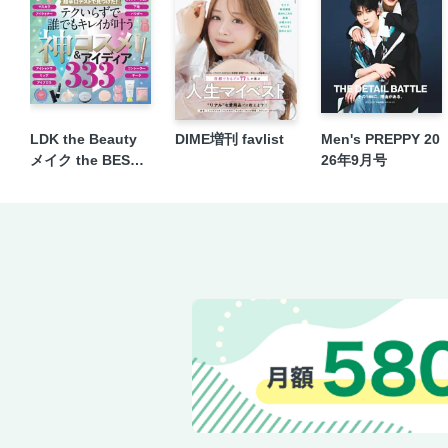
LDK the Beauty
DIME増刊 favlist
Men's PREPPY 20
メイク the BEST 2
26年9月号
026