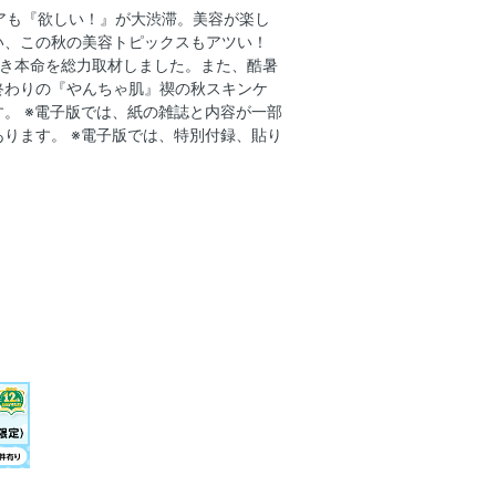
アも『欲しい！』が大渋滞。美容が楽し
い、この秋の美容トピックスもアツい！
べき本命を総力取材しました。また、酷暑
終わりの『やんちゃ肌』禊の秋スキンケ
！」が大渋滞 美容が楽しすぎて……
。 ※電子版では、紙の雑誌と内容が一部
ります。 ※電子版では、特別付録、貼り
纏う秋オレンジ＆秋ピンク
木えみ、百田夏菜子、与田祐希、本田
頬は“うすうすチーク”
かずに「醸し出す」
わかり！ 長井かおり完全監修 秋ファ
の「やんちゃ肌」禊の秋スキンケア
美保さんの潤い満タンプラン