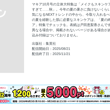
Beyond Beauty “ラ・ボーテ ルイ・ヴィトン”
マキア10月号の立体大特集は「メイクもスキンケ
ＣＯＶＥＲ ＬＯＯＫ／戸田恵梨香
すぎて……秋」。今年の夏の暑さに負けないくら
連載「ムーン・リーの運を呼び寄せる香り」
気になるNEXTトレンドの中から、今取り入れる
の夏を経験した肌に必要なスキンケアは、「夏の
立体大特集 メイクもスキンケアも「欲しい
ア」特集でチェックを。表紙は戸田恵梨香さんです
秋。
異なる場合や、掲載されないページがある場合があ
2大愛されカラーをアップデート 白石 聖が
込み付録はついておりません。
連載「EMI SAYS．．．，」
出版社：集英社
ルイ・ヴィトンと美の旅へ。
配信開始日：2025/08/21
配信終了日：2025/11/21
リップ選びが楽しい季節がやってきた！ 鈴
翼 全人類推しリップFES
色もツヤも、ほんのり薄づきが気分です 秋の
トレンド眉に異変あり！？ この秋、眉は描
20の「なりたい肌」別 私にピッタリ！が丸
ンデ＆ベースカタログ
常に新しく輝いて 戸田恵梨香 Brand New！
やっちまった！をなかったことに 夏の終わり
夏の終わりに乾いてしまったあなたへ 石井