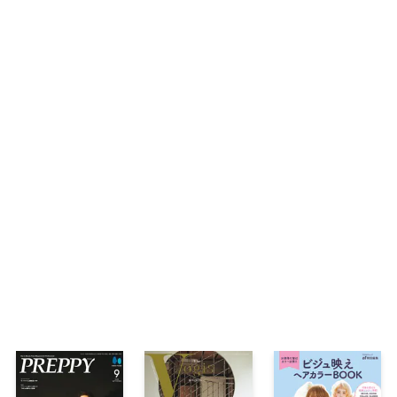
清らかに整え、軽やかに仕込む 素肌が恋す
美容トレーダー大野真理子が考える！ ￥100
ト
カッパのみよじ先生が徹底解説！ 秋の新作
連載「H Beauty」
連載「神崎 恵の恋させる瞬間 美容劇場」
連載「新・美神」エテルナム
連載「星谷菜々の美に効くおいしいスイーツ
連載「小田ユイコのマニアックビューティREP
連載「実況 野毛Channel」
連載「小林ひろ美のキレイはかけ算」
AD
美容界を賑わすトレンドを全力取材 気になる美
フルリップ
美容界を賑わすトレンドを全力取材 気になる美
女児コスメ
美容界を賑わすトレンドを全力取材 気になる美