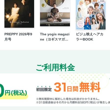
戦必至のコフレ＆ホリデー限定コスメ
美容界を賑わすトレンドを全力取材 気になる美
る美容成分はコレだ！
美容界を賑わすトレンドを全力取材 気になる美
コスメトレンドTOPICS
美容界を賑わすトレンドを全力取材 気になる美
PREPPY 2026年9
The yogis magazi
ビジュ映えヘアカ
るバズりフード大調査！
月号
ne（ヨギスマガジ
ラーBOOK
ン） Vol.14
美容界を賑わすトレンドを全力取材 気になる美
ポタージュが体にいいらしい！
美容界を賑わすトレンドを全力取材 気になる美
バリーシューズって何？
ご利用料金
連載「コスメカレンダー エクスプレス」
次号予告
連載「最新美容の裏側「ここだけの話」」