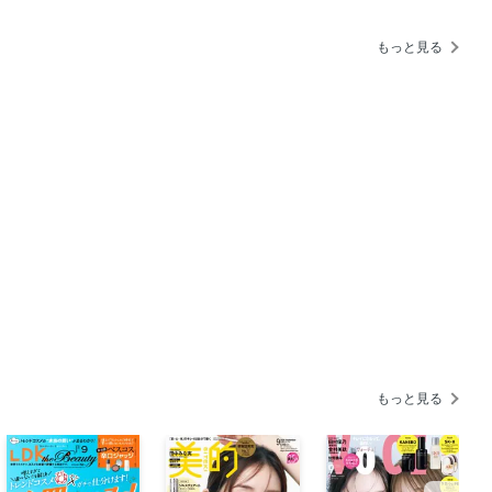
るエトヴォスの透明感ケア
00以下 秋のくすみ暴落肌V字回復セッ
もっと見る
スキンケアここに注目
」
ORT」
ネタ ヒットパレード2025AW／タン
もっと見る
ネタ ヒットパレード2025AW／平成
ネタ ヒットパレード2025AW／争奪