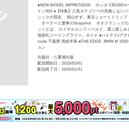
NEW MODEL IMPRESSION
●NEW MODEL IMPRESSION ホンダ CB1
【特集】偏愛クラシック
イン900 ●【特集】人気カテゴリーの失敗しな
ネオクラシックの現在
シックの現在 朝山すず、東京ショートトリップ メ
オーナーと愛車のSnapshot ネオクラシッ
朝山すず、東京ショートトリップ
ットとは ロイヤルエンフィールド、選ぶ楽しみと
メグロS1、GB350C、クラシック350〈500
地巡礼ツーリングラリー」ガイド ●ハイテクxアナロ
オーナーと愛車のSnapshot
route 千葉県 房総半島 ●THE EDGE. BMW M 
ョン
ネオクラシックの原点と変遷
出版社：八重洲出版
クラシックに似合うヘルメットとは
配信開始日：2025/02/01
ロイヤルエンフィールド
配信終了日：2026/01/31
「『ゆるキャン△』聖地巡礼ツーリングラリ
令和新洗組！
Re route 千葉県 房総半島
THE EDGE.
最新プロテクション
NEW PRODUCT INSPECTION
匿名係長