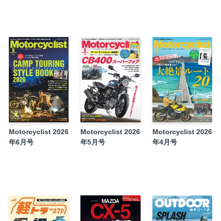
News ＆ Topics
MCツーリング部★活動報告
SIDE STAND
Back Stage
PRESENT
ライテクをマナボウ
KENZ ケン聞録
新製品紹介
オイル基礎知識
Motorcyclist 2026
Motorcyclist 2026
Motorcyclist 2026
年6月号
年5月号
年4月号