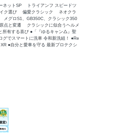
000ホーネットSP トライアンフ スピードツ
いバイク選び 偏愛クラシック ネオクラ
グロS1、GB350C、クラシック350
クの原点と変遷 クラシックに似合うヘルメ
所有する喜び ●「『ゆるキャン△』聖
㎞テスト〉
グでスマートに洗車 令和新洗組！ ●Re
1000 XR ●自分と愛車を守る 最新プロテクシ
ー」ガイド