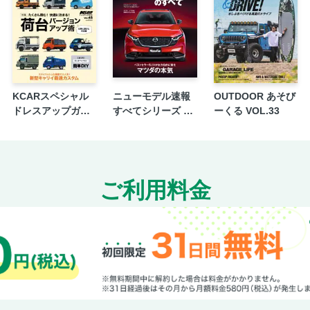
KCARスペシャル
ニューモデル速報
OUTDOOR あそび
ドレスアップガイ
すべてシリーズ 第
ーくる VOL.33
ド Vol.45 軽トラカ
653弾 新型CX-5の
スタムガイド No.3
すべて
ご利用料金