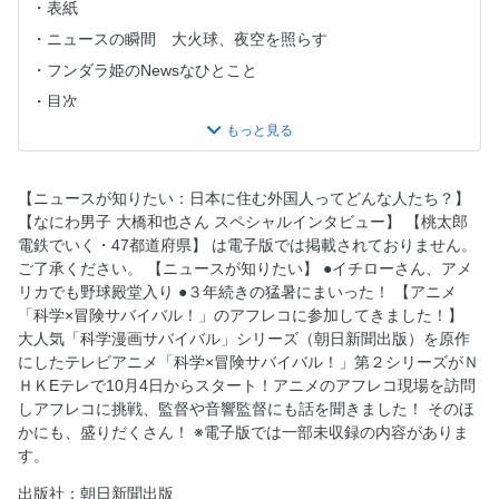
表紙
ニュースの瞬間 大火球、夜空を照らす
フンダラ姫のNewsなひとこと
目次
ニュースが知りたい
イチローさん、アメリカでも野球殿堂入り
３年続きの猛暑にまいった！
【ニュースが知りたい：日本に住む外国人ってどんな人たち？】
【なにわ男子 大橋和也さん スペシャルインタビュー】 【桃太郎
学び×遊び クイズに挑戦 クイズノックキャッスル
電鉄でいく・47都道府県】 は電子版では掲載されておりません。
特集 戦後80年 戦争と子どもたち
ご了承ください。 【ニュースが知りたい】 ●イチローさん、アメ
マンガ コリゴリ博士の暴投ステーション
リカでも野球殿堂入り ●３年続きの猛暑にまいった！ 【アニメ
「科学×冒険サバイバル！」のアフレコに参加してきました！】
夕日新聞 日本全国B級ニュース
大人気「科学漫画サバイバル」シリーズ（朝日新聞出版）を原作
パックンのすぐに使えるオモシロ英語
にしたテレビアニメ「科学×冒険サバイバル！」第２シリーズがＮ
小島よしおのボクといっしょに考えよう
ＨＫEテレで10月4日からスタート！アニメのアフレコ現場を訪問
しアフレコに挑戦、監督や音響監督にも話を聞きました！ そのほ
子ども地球ナビ スイスの女の子
かにも、盛りだくさん！ ※電子版では一部未収録の内容がありま
アニメ「科学×冒険サバイバル！」のアフレコに参加してき
す。
ました！
出版社：朝日新聞出版
読者のページ ジュニステ 2コマまんがdeあ・そ・ぼ／ジュ