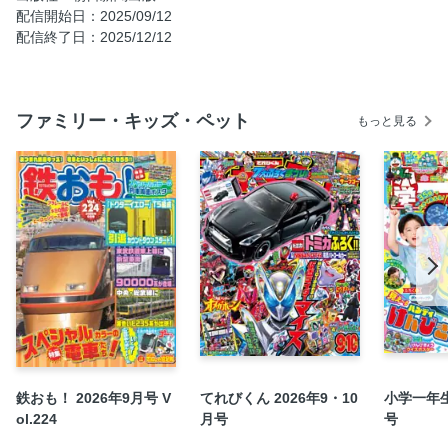
配信開始日：2025/09/12
ニアエラ大喜利
配信終了日：2025/12/12
歴史人物SNS 小泉八雲
イベントレポート AERA with Kids サマーフェスタ2025
ニュースのニューシ問題 戦後80年に関する問題
ファミリー・キッズ・ペット
もっと見る
中学受験通信 2025年度中学入試の傾向と対策④
コリゴリ博士と読む7月、8月のニュース
インフォメーション
鉄おも！ 2026年9月号 V
てれびくん 2026年9・10
小学一年生
ol.224
月号
号