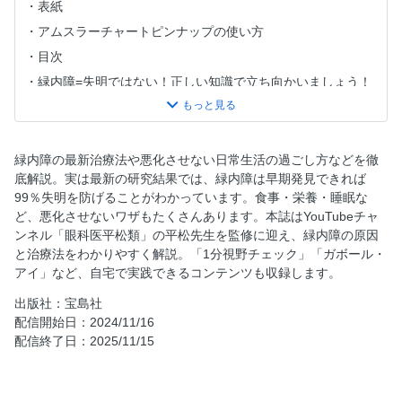
表紙
アムスラーチャートピンナップの使い方
目次
緑内障=失明ではない！正しい知識で立ち向かいましょう！
年齢別ステップチャート
目の見え方をセルフチェックしてみましょう！
PART1 教えて！緑内障って、どんな病気なの?
緑内障の最新治療法や悪化させない日常生活の過ごし方などを徹
底解説。実は最新の研究結果では、緑内障は早期発見できれば
40歳以上の20人に1人がかかる緑内障とは!?
99％失明を防げることがわかっています。食事・栄養・睡眠な
緑内障を発症するメカニズムとは？
ど、悪化させないワザもたくさんあります。本誌はYouTubeチャ
もし発症しても、早期発見できれば進行は食い止められて、
ンネル「眼科医平松類」の平松先生を監修に迎え、緑内障の原因
失明はしない！
と治療法をわかりやすく解説。「1分視野チェック」「ガボール・
アイ」など、自宅で実践できるコンテンツも収録します。
主治医に確認必須！自分の緑内障の種類を知っておきましょ
う
出版社：宝島社
緑内障を悪化させないようにするには「眼圧を下げる」以外
配信開始日：2024/11/16
にない
配信終了日：2025/11/15
コラム1 読みにくさを解消する手作りタイポスコープ
PART2 今からできる！視力と視野を守り、緑内障の進行も