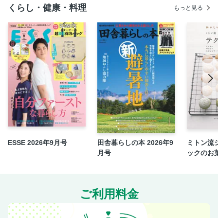
ストップするトレーニングと生活習慣
くらし・健康・料理
もっと見る
緑内障の進行ストップ！理想の生活習慣タイムスケジュール
知っておきたい！目の健康にとっての常識・非常識
脳知覚トレーニングで有効視野を広げ視野を十分に使えるよ
うにしよう！
見える力を強化する「ガボール・アイ」で目の健康に意識を
向ける機会をつくる
20-20-20のルールで、デジタル機器による目のダメージを最
小限にする
隙間時間にちょこちょこ行う「息を止めない全身体操」
毎日の散歩が眼圧を下げる コツコツ続ける目にいいウオー
キング
ESSE 2026年9月号
田舎暮らしの本 2026年9
ミトン流
月号
ックのお
ストレス・リリース・レッスン 365呼吸法とマインドフル
ネス瞑想（めいそう）
温罨法（おんあんぽう）で目を温め、ドライアイも防ぎ、ス
トレスも緩和する
ご利用料金
自律神経を整え快眠もサポートする目にいい「お風呂術」
視環境で目の疲労度が変わるデジタルデバイスとの付き合い