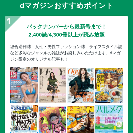
分のとり方
dマガジンおすすめポイント
基本の食事にプラスする目のためにいいサプリメントの取り
入れ方
コラム3 新聞でできる！視野拡大トレーニング
バックナンバーから最新号まで！
PART4 緑内障かな？と思ったら眼科受診の前に知っておく
2,400誌/4,300冊以上が読み放題
べきこと
総合週刊誌、女性・男性ファッション誌、ライフスタイル誌
診断が難しい緑内障は緑内障専門医を受診しましょう
など多彩なジャンルの雑誌がお楽しみいただけます。dマガ
「緑内障です」と診断されたら？治療の流れを把握しましょ
ジン限定のオリジナル記事も！
う
緑内障の第一選択は点眼 目薬の基本情報を覚えましょう
さし方ひとつで効果も段違い！意外と知らない正しい目薬の
さし方
レーザー治療や外科的な手術について基本的なことを知って
おきましょう
レーザー治療は効果と副作用を理解した上で受けましょう
緑内障手術は術式に幅があり悪化のスピードで選択肢が変わ
る
緑内障でも人生は向上する