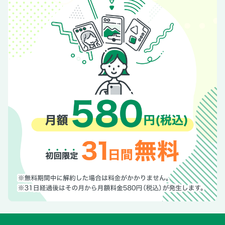
方
眼圧が上昇しやすい睡眠中も眼圧を制御しましょう
緑内障のリスクを生活の中で物理的に減らす工夫
コラム2 千円札でもガボール・アイ
PART3 食習慣でできる！緑内障の進行を食い止める食事術
まずは3つの多すぎを見直しMIND食を基本にしてみましょ
う！
緑内障を進行させないための食べ方5つのポイント
目のために、特にとりたい視神経のダメージを抑えるタンパ
ク質
ベジファーストで血糖値上昇を緩やかに 血糖値スパイクを
起こしにくい食べ方
GI値が低い食材を知って高血糖を防ぐ
目の健康には腸が超重要！腸活で目の炎症を抑えて血管を守
る
視神経にダメージを与える活性酸素を抗酸化栄養素で守る！
水は、多すぎず少なすぎず 眼圧にとって、ちょうどいい水