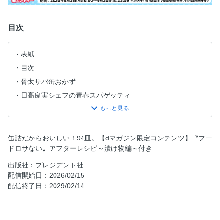
目次
表紙
目次
骨太サバ缶おかず
日髙良実シェフの青春スパゲッティ
どんぶりにする？焼きそばにする？
トマト缶でぶっかけ飯
食感ホットサンドのお楽しみ。
缶詰だからおいしい！94皿。【dマガジン限定コンテンツ】〝フー
ドロサない〟アフターレシピ～漬け物編～付き
カニクリームコロッケとカニピラフ
小倉ヒラクさんが追う鯨の発酵缶詰。呼子「松浦漬」」の
出版社：プレジデント社
旅。
配信開始日：2026/02/15
配信終了日：2029/02/14
お父さんのための「おつまみ塾」
間口一就の“コンビーフ缶つま”10傑
ペアリングで楽しむ楽々ワインパーティー