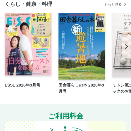
くらし・健康・料理
もっと見る
缶詰割烹 本日開店
ひよこ豆缶のススメ
缶詰が大活躍！フルーツスイーツ
【dマガジン限定コンテンツ】〝フードロサない〟アフター
レシピ～漬け物編～
ESSE 2026年9月号
田舎暮らしの本 2026年9
ミトン流
月号
ックのお
ご利用料金