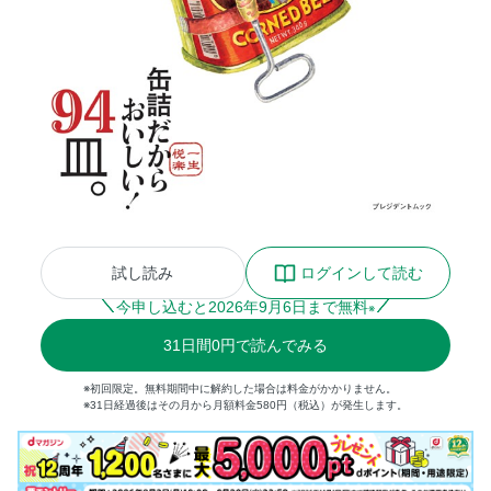
試し読み
ログインして読む
今申し込むと
2026
年
9
月
6
日まで無料
※
31
日間
0円
で読んでみる
※初回限定。無料期間中に解約した場合は料金がかかりません。
※31日経過後はその月から月額料金580円（税込）が発生します。