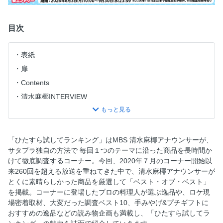
目次
表紙
扉
Contents
清水麻椰INTERVIEW
ベスト・オブ・ベスト 扉
ベスト・オブ・ベスト グルメ編【冷凍食品部門】
ベスト・オブ・ベスト グルメ編【レトルト・瓶詰部門】
「ひたすら試してランキング」はMBS 清水麻椰アナウンサーが、
サタプラ独自の方法で 毎回１つのテーマに沿った商品を長時間か
プロも驚いた、専門店レベルの逸品 (1)(2)
けて徹底調査するコーナー。今回、2020年７月のコーナー開始以
ベスト・オブ・ベスト グルメ編【おかず部門】
来260回を超える放送を重ねてきた中で、清水麻椰アナウンサーが
プロも驚いた、専門店レベルの逸品 (3)
とくに素晴らしかった商品を厳選して「ベスト・オブ・ベスト」
を掲載。コーナーに登場したプロの料理人が選ぶ逸品や、ロケ現
ベスト・オブ・ベスト グルメ編【麺部門】
場密着取材、大変だった調査ベスト10、手みやげ&プチギフトに
激戦の記録〜レトルトカレーの陣
おすすめの逸品などの読み物企画も満載し、「ひたすら試してラ
激戦の記録〜カップラーメンの戦