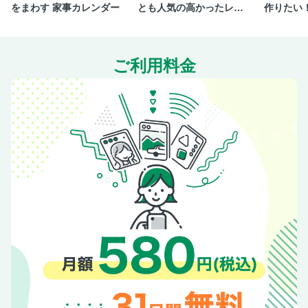
をまわす 家事カレンダー
とも人気の高かったレシ
作りたい
ピを一冊にまとめまし
ppyごは
た。
ご利用料金