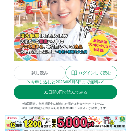
試し読み
ログインして読む
今申し込むと
2026
年
9
月
6
日まで無料
※
31
日間
0円
で読んでみる
※初回限定。無料期間中に解約した場合は料金がかかりません。
※31日経過後はその月から月額料金580円（税込）が発生します。