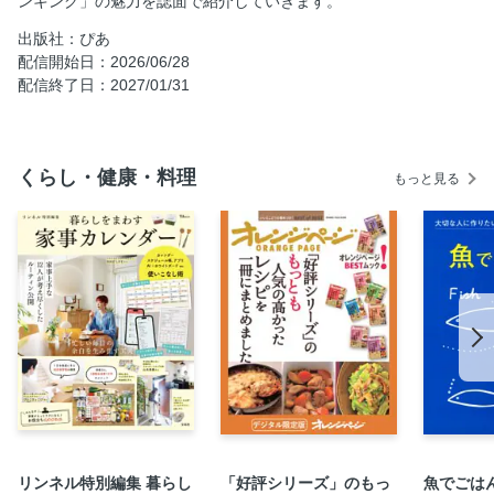
ンキング」の魅力を誌面で紹介していきます。
激戦の記録〜おにぎりの乱
出版社：ぴあ
ベスト・オブ・ベスト グルメ編【調味料・その他部門】
配信開始日：2026/06/28
配信終了日：2027/01/31
プロも驚いた、専門店レベルの逸品 (4)(5)
ベスト・オブ・ベスト グルメ編【パン部門】
プロも驚いた、専門店レベルの逸品 (6)
くらし・健康・料理
もっと見る
ベスト・オブ・ベスト グルメ編【スイーツ部門】
ある日の調査に密着〜番組の裏側を大公開
ベスト・オブ・ベスト 生活用品編
大変だった調査ベスト10
手みやげ＆プチギフトにおすすめの逸品
全放送回ランキングリスト
奥付
リンネル特別編集 暮らし
「好評シリーズ」のもっ
魚でごは