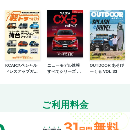
KCARスペシャル
ニューモデル速報
OUTDOOR あそび
ドレスアップガイ
すべてシリーズ 第
ーくる VOL.33
ド Vol.45 軽トラカ
653弾 新型CX-5の
スタムガイド No.3
すべて
ご利用料金