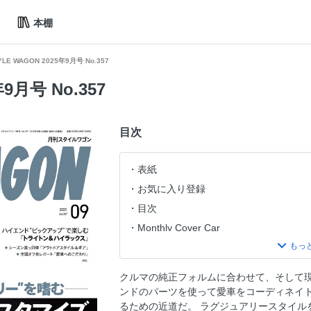
本棚
YLE WAGON 2025年9月号 No.357
年9月号 No.357
目次
表紙
お気に入り登録
目次
Monthly Cover Car
PREMIUM CUSTOMIZE「プレミ
#40ALPHARD カスタムペイントで魅せ
クルマの純正フォルムに合わせて、そして
無限の可能性を秘めるカーゴスペースを
ンドのパーツを使って愛車をコーディネイ
話題のノマドを速攻チューン エクスク
るための近道だ。 ラグジュアリースタイル