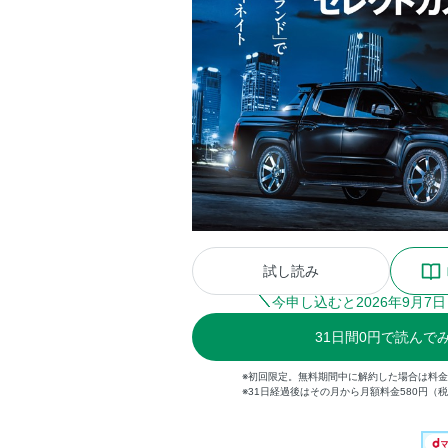
試し読み
今申し込むと
2026
年
9
月
7
日
31
日間
0円
で読んで
※初回限定。無料期間中に解約した場合は料
※31日経過後はその月から月額料金580円（