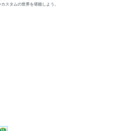
いカスタムの世界を堪能しよう。
M 2025 VOL.ONE
ャーライフを楽しむ「トライトン＆ハイ
 ポッシブル
ウトドアショー2025
しめる カロッツェリア・デジタルシグ
IYアップデート
トドアスタイル＆ギア
リカファンミーティング2025
 2025
馬パーツショー2025
N e: 編
ビターラ
戦