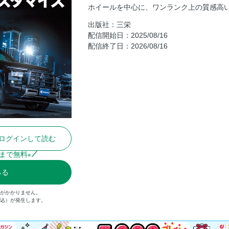
ーノマド
ホイールを中心に、ワンランク上の質感高
アウトドアの聖地「苗場」で開幕 NAEBA JA
出版社：三栄
配信開始日：2025/08/16
ハイエンドピックアップでアドベンチ
配信終了日：2026/08/16
ラックス」
お薦め PRO SHOP GUIDE ■福岡県
レジャーで楽しいクルマが勢揃い 東京ア
純正ナビのままでも「音カスタム」が楽
ナルプロセッサー
K’SPECアイテムで40系アルヴェルをD
スタイルワゴン・ドレスアップナビ
ログインして読む
カッコよく、そして使い勝手も◎ アウ
まで無料
※
今年もデリカファンが大集合 DMF・デ
みんなのキャンプスタイル Subaru CAMP
みる
最旬SUVデモカー＆パーツが目白押し 群
金がかかりません。
車中泊に最適なクルマ選び ■ホンダ・N-VA
税込）が発生します。
New Car Premium Drive ■スズキ・e
突撃レポート！ EVで人生初レースに挑