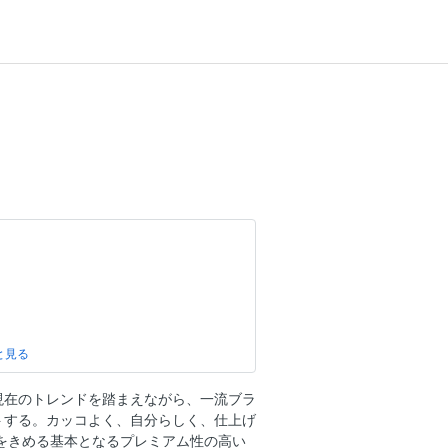
アムブランド」でカスタムコーディネイト
る
現在のトレンドを踏まえながら、一流ブラ
！ ブラックベアー・トライトン
トする。カッコよく、自分らしく、仕上げ
ルーシブゼウス クロスライン・ジムニ
をきめる基本となるプレミアム性の高い