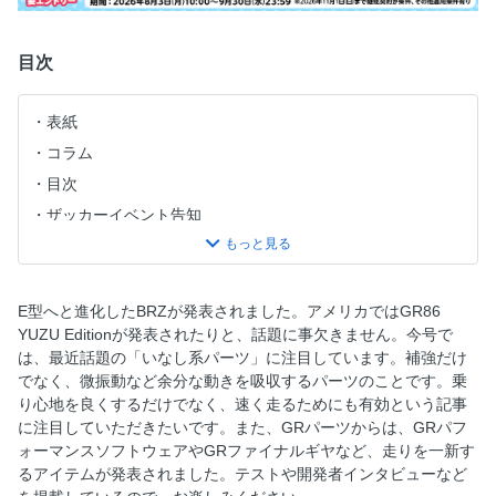
目次
表紙
コラム
目次
ザッカーイベント告知
クレイジーケンバンド 横山 剣 86を語る
XaCAR NEWS
最新GRパーツ紹介
E型へと進化したBRZが発表されました。アメリカではGR86
YUZU Editionが発表されたりと、話題に事欠きません。今号で
DK86土屋圭市
は、最近話題の「いなし系パーツ」に注目しています。補強だけ
沢すみれGR86の里親になる
でなく、微振動など余分な動きを吸収するパーツのことです。乗
WHEEL NOW！ RAYS／MID RACING／WEDS
り心地を良くするだけでなく、速く走るためにも有効という記事
に注目していただきたいです。また、GRパーツからは、GRパフ
XaCARガレージ ビューティフルカーズ
ォーマンスソフトウェアやGRファイナルギヤなど、走りを一新す
『いなし系』ボディパーツ and サスペンションの薦め
るアイテムが発表されました。テストや開発者インタビューなど
GTNETって何？