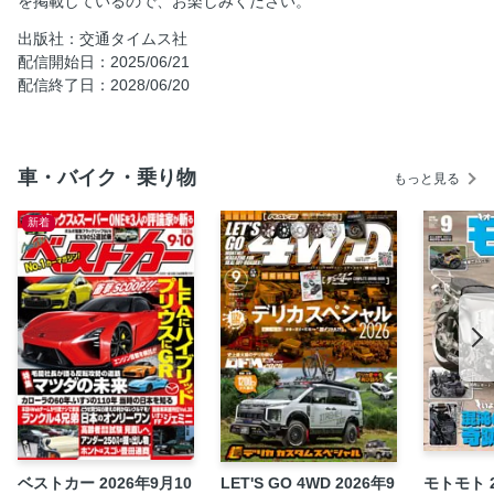
を掲載しているので、お楽しみください。
27万キロ86リフレッシュプロジェクト
出版社：交通タイムス社
オートサービスカンキ ZN6のZN8化プロジェクト
配信開始日：2025/06/21
配信終了日：2028/06/20
ドリフトレポート（FDJ／D1）
GR Garage日進竹の山
GR86/BRZ CUPレポート
車・バイク・乗り物
もっと見る
GR86/BRZ CUP（BRZの軌跡）
お試しフォーミュラジムカーナ参戦レポート
新着
モータースポーツ特捜班
マルマンモーターズ コラム
ピストン コラム
木下隆之 コラム
オヤジ コラム
GR86/BRZ CUP DTECレースレポート
新製品紹介
イベントレポート
ベストカー 2026年9月10
LET'S GO 4WD 2026年9
モトモト 
オーナー紹介