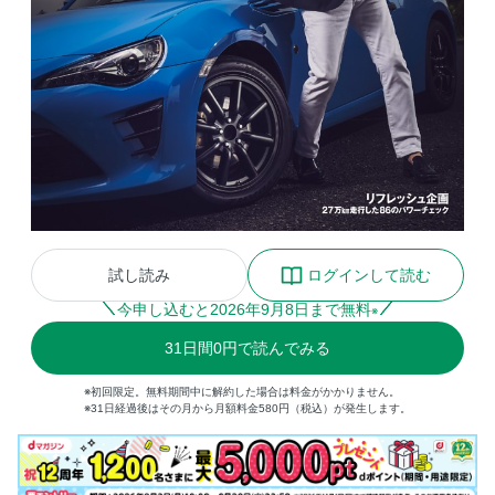
試し読み
ログインして読む
今申し込むと
2026
年
9
月
8
日まで無料
※
31
日間
0円
で読んでみる
※初回限定。無料期間中に解約した場合は料金がかかりません。
※31日経過後はその月から月額料金580円（税込）が発生します。