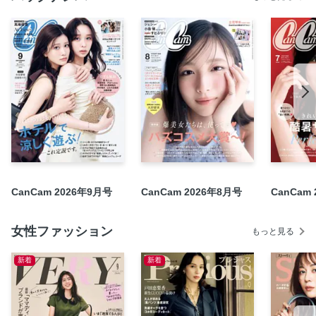
PART 4 「着幅」を考えたら、ノースリ〝ツインニット〟が
最強！
PART 5 秋のノースリスタイルはヘアでもっと美人になる！
〝無双するオフィカジ〟ってこういうこと
まだ暑いのは承知…でも、ブーツは早めに買っておこ
スエットパンツをイイ女に着る方法
「濃くないのになぜか盛れてる人」の美容メソッド
Part 1 〝シアー赤リップ〟で盛れてる彼女
Part 2 「淡シャドウ」って本当に盛れる？
Part 3 「メガネ×メイク」で盛るのがお上手
CanCam 2026年9月号
CanCam 2026年8月号
CanCam
Part 4 品よく盛るために、やめたこと／はじめたこと
中村麻美さんみたいに、働きたい！
女性ファッション
もっと見る
今、私たちが癒やされているもの図鑑
新着
新着
世界を目指す！アスリートたちの神名言
CanCam Culture Club
Just Married！―THE 令和婚―