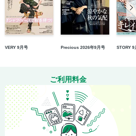
ICONSのみなさ～ん BEAUTYのお時間です
今月のPRESENT
次号予告
VERY 9月号
Precious 2026年9月号
STORY 
ご利用料金