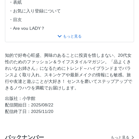
表紙
お気に入り登録について
目次
Are you LADY？
25歳からのラグジュアリー美容 YVES SAINT LAURENT
今月のMy推し！
CanCamナイトプール今年も営業中！
知的で好奇心旺盛、興味のあることに投資を惜しまない、20代女
性のためのファッション＆ライフスタイルマガジン。「品よくき
めるる、今日から〝ふわもこ〟はじめました
れいなお姉さん」になるためにトレンド～ハイブランドまでバラ
ルージュ ディオール オン ステージで見つける 主役級に輝く
ンスよく取り入れ、スキンケアや最新メイクの情報にも敏感。旅
新しい私
行や友達と遊ぶことが大好き！ センスを磨いてステップアップで
10年大切に着たい「25歳の名品アウター」
きるノウハウを満載でお届けします。
秋のノースリって、イイ女に見える説。
出版社：小学館
9月のノースリとイイ女の密な関係
配信開始日：2025/08/22
配信終了日：2025/11/20
PART 1 色っぽニットvs愛嬌ブラウス、どっちでいく！？
PART 2 あれ？意外と使える！「ノースリアウター」News！
PART 3 私たち、「ノースリ×はおり」で絶賛、ゆるっと肩
バックナンバー
出し中
もっと見る