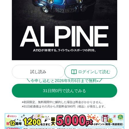
試し読み
ログインして読む
今申し込むと
2026
年
9
月
6
日まで無料
※
31
日間
0円
で読んでみる
※初回限定。無料期間中に解約した場合は料金がかかりません。
※31日経過後はその月から月額料金580円（税込）が発生します。