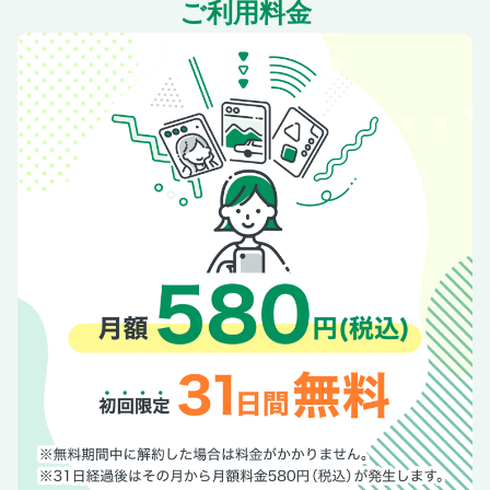
ご利用料金
ロッシュボボアが提案する哲学、暮らしの芸術が日常を自分
らしく彩る。
MOTORIST＇S EYE: KW
PARK IN.
REGULARS｜福野礼一郎｜高級スポーツカーの作り方。
木原雅彦｜走れ！新人類
INTERSECTIONS
RESORT： OMO7 Osaka by Hoshino Resorts
GEAR： DMH-SF1000
REPORT：Coedo Kawagoe Machikado Motor Gallery 2026
REPORT：Festival of SIDEWAY TROPHY
REPORT：THE MAGARIGAWA CLUB: Exclusive Reader
Experience
LAUNCH／ESSENTIALS／MOTORSPORT
モータリスト オリジナルポスターのご案内
バックナンバー取扱店