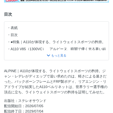
目次
表紙
目次
●特集｜A110が体現する、ライトウェイトスポーツの矜持。
A110 V85（1300VC） アルピーヌ、暗闇で儚く光る蒼い結
晶。
A110 1600S（1600VC） コーナーを渇望する2台、軽さと
パワーのバランスを確かめる。
ALPINE｜A110が体現する、ライトウェイトスポーツの矜持。ジ
卓越した軽さと運動性能が宿る、A110のメカニズムに迫
ャン・レデレがディエップで追い求めたのは、軽さによる速さだ
る。
った。バックボーンフレームとFRP製ボディ、リアエンジン・リ
A110はどのように進化したのか。
アドライブが結実したA110ベルリネットは、世界ラリー選手権の
頂点に立ち、ライトウェイトスポーツの矜持を証明してみせた。
A110 1800 Gr.4（1800VA） WRC初代王者の血統を受け継
ぐ、最後のワークスマシン。
出版社：ステレオサウンド
ハンガーエイトに集う、アルピーヌオーナーたち。
配信開始日：2026/07/05
配信終了日：2029/07/04
A106 Mille Miles 柔和に見えて実は好戦的、初志を映した