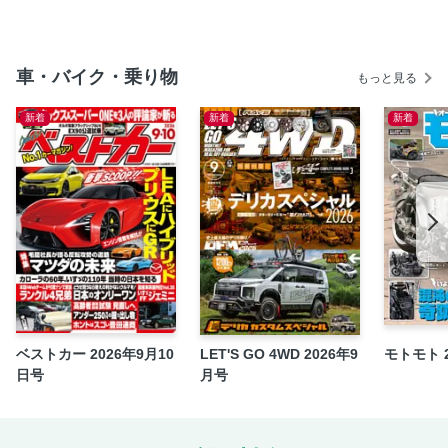
原初のアルピーヌ。
COLUMN：制約を美しさに昇華させた、A110のデザインを
紐解く。
車・バイク・乗り物
もっと見る
●第2特集｜リバイバルではなく本物を求めて、よみがえった
A110。
新着
新着
新着
A110 S 日常から限界まで楽しめる懐の深さ、誰もが操る歓
びに浸れる絶品ミドシップ。
A110 Chronicle
A110 GT4 生まれながらに勝利の遺伝子を宿す、GT4が証
明するアルピーヌの本質。
A110 R 70 究極？ それとも負の極み？最後期に輝いた＂R
＂の正体。
極上のシャシーにレーシングの情熱を、BBSが引き出すA110
の新たな表情。
ベストカー 2026年9月10
LET'S GO 4WD 2026年9
モトモト 
SPECIAL ARTICLE｜ 操る楽しみと性能の最大化を両立す
日号
月号
る、 ライカM EV1が示す妥協なき解答。
118年の歴史を持つ重要文化財を活用、 星野リゾートが手
掛ける奈良監獄ミュージアム。