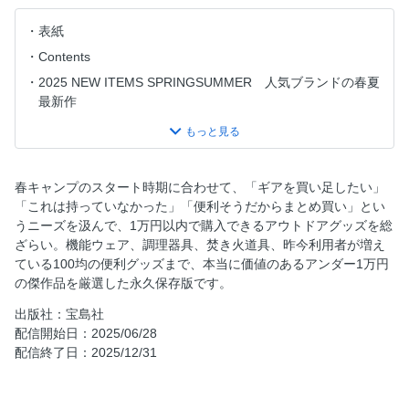
表紙
Contents
2025 NEW ITEMS SPRINGSUMMER 人気ブランドの春夏
最新作
＜Part 1＞コスパ抜群の使えるアイテムがいっぱい！ あなた
の愛用U1万円ギア、見せてください
＜Part 2＞3大人気ブランドをU1万円で欲しい！買える！！
春キャンプのスタート時期に合わせて、「ギアを買い足したい」
コールマン、ザ・ノース・フェイス、チャムス
「これは持っていなかった」「便利そうだからまとめ買い」とい
＜Part 3＞U1万の追加ギアで快適UP150選！！
うニーズを汲んで、1万円以内で購入できるアウトドアグッズを総
［収納部門］コンテナ編、収納ケース編、薪ケース編、ペグ
ざらい。機能ウェア、調理器具、焚き火道具、昨今利用者が増え
ケース編、小物収納編
ている100均の便利グッズまで、本当に価値のあるアンダー1万円
の傑作品を厳選した永久保存版です。
［設営部門］ペグハンマー編、ペグ編、サブポール編、設営
小道具編
出版社：宝島社
［ファニチャー部門］テーブル＆ラック編、サブテーブル
配信開始日：2025/06/28
編、チェア編
配信終了日：2025/12/31
［焚き火部門］焚き火台編、焚き火用ギア編、薪割り用ギア
編