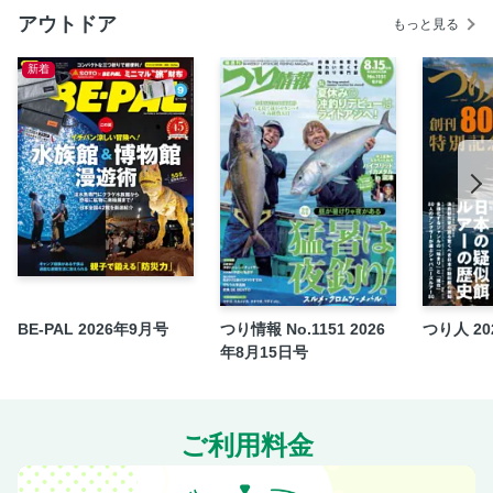
［ライト部門］LEDライト編、ランタン編
アウトドア
もっと見る
［睡眠部門］寝袋編、コット編、マット編、枕編、睡眠用小
物編
新着
［食事部門］バーナー編、調理器具編、コーヒー編、炭編、
キッチン小物編、クーラー編
［その他］
＜Part 4＞プチプラショップで買うキャンプグッズ コスパ
重視なら“プチプラギア”を選ぶ！
＜Part 5＞大自然がそのまま遊び場に！ 家族みんなでアクテ
ィビティを楽しもう
BE-PAL 2026年9月号
つり情報 No.1151 2026
つり人 20
年8月15日号
ご利用料金