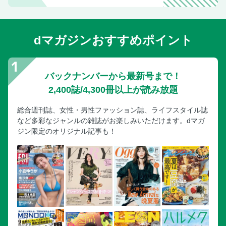
一軒家レストラン
名物ぼたん鍋
dマガジンおすすめポイント
焼きたてピッツァ
丹波篠山牛を味わいに
野菜を楽しむ和食のランチ
バックナンバーから最新号まで！
話題のおやつ
2,400誌/4,300冊以上が読み放題
おいしい食卓みやげ
総合週刊誌、女性・男性ファッション誌、ライフスタイル誌
丹波篠山全域MAP
など多彩なジャンルの雑誌がお楽しみいただけます。dマガ
今田町MAP
ジン限定のオリジナル記事も！
JR篠山口駅周辺MAP
城下町MAP
交通アクセスガイド
インデックス