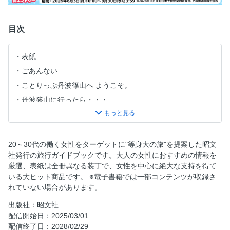
目次
表紙
ごあんない
ことりっぷ丹波篠山へ ようこそ。
丹波篠山に行ったら・・・
今週末、2泊3日で丹波篠山へ
ことりっぷ丹波篠山 CONTENTS
丹波篠山をさくっと紹介します
20～30代の働く女性をターゲットに"等身大の旅"を提案した昭文
社発行の旅行ガイドブックです。大人の女性におすすめの情報を
風物詩コラム：春 篠山春日能
厳選、表紙は全冊異なる装丁で、女性を中心に絶大な支持を得て
【丹波篠山の城下町】
いる大ヒット商品です。 ※電子書籍では一部コンテンツが収録さ
河原町と篠山城跡周辺をおさんぽ
れていない場合があります。
風情ある歴史的建造物にステイ
出版社：昭文社
城下町の古民家ゲストハウス
配信開始日：2025/03/01
配信終了日：2028/02/29
歴史を学ぶ史跡めぐり