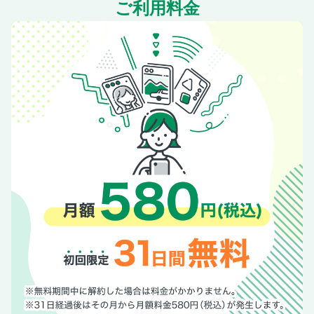
ご利用料金
丹波焼の窯元めぐり
複合施設とギャラリーショップ
新しさを感じる丹波焼
丹波焼の里のランチ
今田町のカフェ＆レストラン
宿場町・福住のおいしいもの
福住の古民家宿
お茶のまち・味間
長く使える上質なクラフト
明智光秀と波多野秀治ゆかりの地へ
自然豊かなフィールドへ
丸山の里山ステイとごちそう
心と体をゆるめる一棟貸しの宿
風物詩コラム：秋 黒枝豆
【丹波篠山のおいしいもの】
すてきなリノベーションのお店