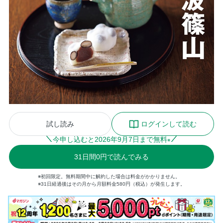
試し読み
ログインして読む
今申し込むと
2026
年
9
月
7
日まで無料
※
31
日間
0円
で読んでみる
※初回限定。無料期間中に解約した場合は料金がかかりません。
※31日経過後はその月から月額料金580円（税込）が発生します。