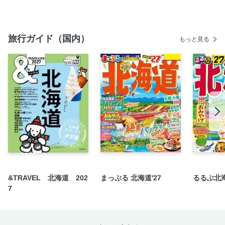
城下町のお店でランチ
くつろぎのお茶時間
旅行ガイド（国内）
もっと見る
河原町妻入商家群でお買いもの
美しいものが集うギャラリー＆ミュージアム
丹波栗と黒豆のおやつを買いに
心ときめくスイーツの世界
古民家のセレクトショップ
まちなかの人気夜ごはんスポット
料理自慢の宿
風物詩コラム：夏 デカンショ祭
【丹波篠山で出会うもの】
丹波篠山 季節の花めぐり
&TRAVEL 北海道 202
まっぷる 北海道'27
るるぶ北海
作家さんのアトリエショップ
7
地元で愛される小さなベーカリー
里山のおいしいカフェ＆ショップ
丹波焼の里・今田町