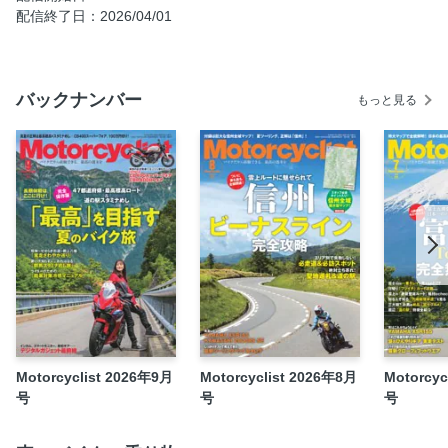
匿名係長
配信終了日：2026/04/01
News ＆ Topics
SIDE STAND
鉄人カソリの「危機一髪」
バックナンバー
もっと見る
がくやうら
平賀由希子の「おいしい道の駅」
EVENT REPORT
ライテクをマナボウ
関西マニアック旅「西遊記」
KENZ ケン聞録
PRESENT
【別冊付録】EVENT GUIDEBOOK 2025
Motorcyclist 2026年9月
Motorcyclist 2026年8月
Motorcyc
号
号
号