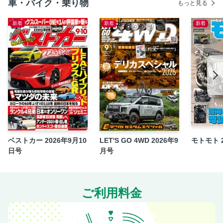
車・バイク・乗り物
もっと見る
新着
新着
新着
ベストカー 2026年9月10
LET'S GO 4WD 2026年9
モトモト 
日号
月号
ご利用料金