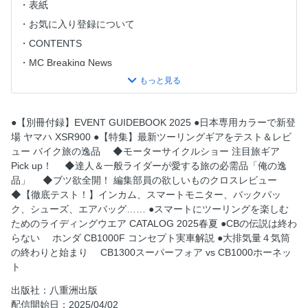
表紙
お気に入り登録について
CONTENTS
MC Breaking News
NEW MODELS FLASH NEWS
ヤマハ XSR900
【特集】バイク旅の逸品
●【別冊付録】EVENT GUIDEBOOK 2025 ●日本専用カラーで新登
場 ヤマハ XSR900 ●【特集】最新ツーリングギアをテスト＆レビ
旅ギアPick up！
ュー バイク旅の逸品 ◆モーターサイクルショー 注目旅ギア
「俺の逸品」
Pick up！ ◆達人＆一般ライダーが愛する旅の必需品「俺の逸
編集部員の欲しいものクロスレビュー
品」 ◆ブツ欲全開！ 編集部員の欲しいものクロスレビュー
◆【徹底テスト！】インカム、スマートモニター、バックパッ
徹底テスト！
ク、シューズ、エアバッグ…… ●スマートにツーリングを楽しむ
ライディングウエア CATALOG
ためのライディングウエア CATALOG 2025春夏 ●CBの伝説は終わ
ホンダ CB1000F コンセプト
らない ホンダ CB1000F コンセプト実車解説 ●大排気量４気筒
の終わりと始まり CB1300スーパーフォア vs CB1000ホーネッ
NEW MOTORCYCLE REVIEW
ト
THE EDGE.
出版社：八重洲出版
Re route
配信開始日：2025/04/02