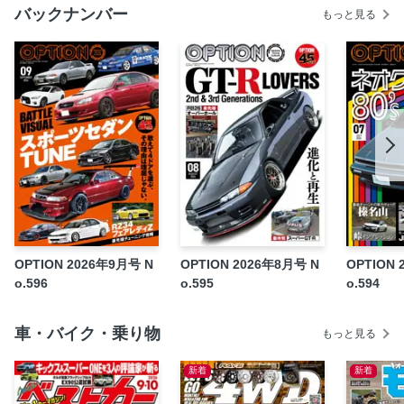
バックナンバー
もっと見る
佐野弘宗『ターニングポイント─自動車業界の現在─』
田中達也『ドイツ車的クルマ生活 輸入車という選択肢』
EVENT REPORT
SPOON×J’S RACING FL5 CIVIC TYPE R
The Reccomend Wheel
えちごやの部屋
トップフューエル GR86スーパーストリートVER.
N-TEC ヤリス令和の韋駄天SPL!!
660GT WORLD
BEST SHOT JDM
OPTION 2026年9月号 N
OPTION 2026年8月号 N
OPTION 
OPTION’s EYE
o.596
o.595
o.594
編集後記
特別付録 OPTロゴステッカー
車・バイク・乗り物
もっと見る
裏表紙
新着
新着
dマガジンオリジナルデジタル特典［OTHER
PHOTOGRAPHS］