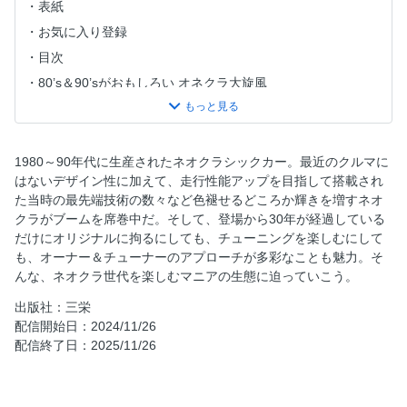
表紙
お気に入り登録
目次
80’s＆90’sがおもしろい オネクラ大旋風
AE86 TUNING Variation
GReddyソアラ Re Born PROJECT
マツダのお膝元でSEVENな気分
1980～90年代に生産されたネオクラシックカー。最近のクルマに
はないデザイン性に加えて、走行性能アップを目指して搭載され
初代＆2代目CR-X ライトウエイト☆ホンダ
た当時の最先端技術の数々など色褪せるどころか輝きを増すネオ
密着!! ネオクラフリーク
クラがブームを席巻中だ。そして、登場から30年が経過している
マイナーだから面白い 私はコレを選びましたっ!!
だけにオリジナルに拘るにしても、チューニングを楽しむにして
も、オーナー＆チューナーのアプローチが多彩なことも魅力。そ
BATTLE STYLE NEO CLASSICS
んな、ネオクラ世代を楽しむマニアの生態に迫っていこう。
Super Swap Sedan
出版社：三栄
ボーイズレーサー何でもランキング
配信開始日：2024/11/26
Battle Mode D 競技ドリフトマシン最強列伝
配信終了日：2025/11/26
V-OPTでサウンドが聴ける 最新マフラー魅力解剖
日産ブランドアンバサダー 田村宏志がドラッグレースに挑
む!?