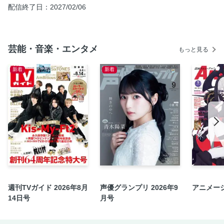
人気作家13人に聞いた──［特別エッセイ］私の怖い話
配信終了日：2027/02/06
［追悼エッセイ］私たちの好きな楳図かずお
2024年度のホラー小説ランキング 発表!ベストテン 海外編
［コラム］この復刊ホラーがすごい！
芸能・音楽・エンタメ
もっと見る
［特別寄稿］海外編1位 『五本指のけだもの』訳者 横山茂雄
／担当編集者
新着
新着
［コラム］もっと知りたい！ 英国怪談小説
［幻の創刊号を再録］このホラーがすごい！ 2005年版
［2024年 テーマ別注目作品紹介］この実話怪談がすご
い！ 蛙坂須美
［2024年 テーマ別注目作品紹介］このホラーマンガがすご
い！ 緑の五寸釘
［2024年 テーマ別注目作品紹介］このゲームが怖い！ 各
務都心
［2024年 テーマ別注目作品紹介］このホラー映画がすご
週刊TVガイド 2026年8月
声優グランプリ 2026年9
アニメージ
い！ 三橋曉
14日号
月号
［全アンケート回答］私のベスト６ 国内編 47名
［全アンケート回答］私のベスト６ 海外編 43名