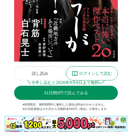
試し読み
ログインして読む
今申し込むと
2026
年
9
月
6
日まで無料
※
31
日間
0円
で読んでみる
※初回限定。無料期間中に解約した場合は料金がかかりません。
※31日経過後はその月から月額料金580円（税込）が発生します。