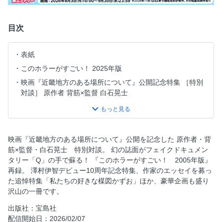
目次
表紙
このホラーがすごい！ 2025年版
映画『近畿地方のある場所について』公開記念特集 ［特別
対談］ 原作者 背筋×監督 白石晃士
Contents
2024年度のホラー小説ランキング 発表!ベストテン 国内編
［コラム］もっと知りたい！ 都市伝説
映画『近畿地方のある場所について』公開を記念した 原作者・背
［特別インタビュー］国内編1位『深淵のテレパス』上條一
筋×監督・白石晃士 特別対談。 幻の誌面がフェイクドキュメン
輝
タリー「Q」の手で蘇る！ 『このホラーがすごい！ 2005年版』
再録。 澤村伊智デビュー10周年記念特集、作家のエッセイを募っ
作家生活10周年記念特集［特別インタビュー］澤村伊智
た追悼特集「私たちの好きな楳図かずお」ほか、豪華企画も盛り
作家生活10周年記念特集［評論］澤村伊智が現代ホラーに与
沢山の一冊です。
えた衝撃 朝宮運河
出版社：宝島社
作家生活10周年記念特集［作品マトリクス表］
配信開始日：2026/02/07