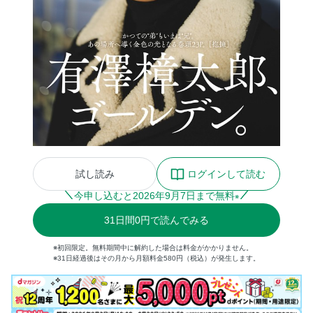
試し読み
ログインして読む
今申し込むと
2026
年
9
月
7
日まで無料
※
31
日間
0円
で読んでみる
※初回限定。無料期間中に解約した場合は料金がかかりません。
※31日経過後はその月から月額料金580円（税込）が発生します。