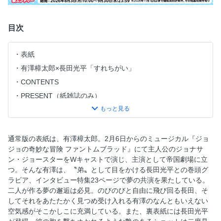
目次
表紙
有澤樟太郎×長田光平「すれちがい」
CONTENTS
PRESENT（紙雑誌のみ）
立花裕大「はじまりの鐘」
糸川耀士郎「my crystal」
高橋健介「That's true/personal」
通常版の表紙は、有澤樟太郎。2月6日からのミュージカル『ジョ
ジョの奇妙な冒険 ファントムブラッド』にて主人公のジョナサ
田村心
ン・ジョースターをWキャストで演じ、主演として帝国劇場に立
國島直希
つ。そんな有澤は、〝弟〟として目をかける長田光平との巻頭グ
京典和玖「忘れられない人」
ラビア、インタビュー特集23ページで夢の共演を果たしている。
二人が作る夢の邂逅は必見。のびのびと自由に飛び回る長田、そ
田淵累生「night crow」
してそれをあたたかく見つめ受け入れる有澤のなんともいえない
黒羽麻璃央「all lights.」
空気感がそこかしこに充満している。また、裏表紙には長田光平
【裏表紙】長田光平