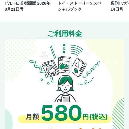
TVLIFE 首都圏版 2026年
トイ・ストーリー5 スペ
週刊TVガイ
8月21日号
シャルブック
14日号
ご利用料金