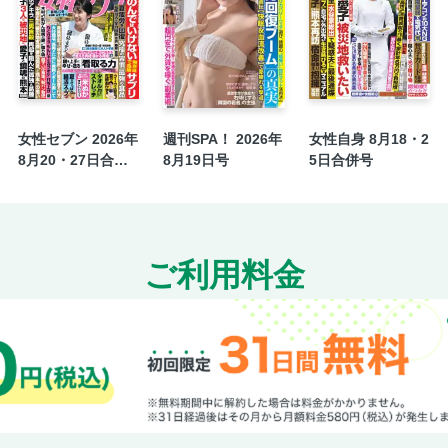
山田美保子の山田EYEモード
オーバー60 初心者でも！ 人生を豊かにする大
健康長寿秘メソッド 100年ずっと聞こえる「
60才からの簡単メンテ「頭皮ほぐし」で10才
腸を若返らせる「最強の食品」「究極の菌活
女性セブン 2026年
週刊SPA！ 2026年
女性自身 8月18・2
8月20・27日合併
8月19日号
5日合併号
大注目連載スタート!! 『ママってサバサバし
号
宮崎あおいの「電子レンジ持ってない」にザワ
年末ジャンボ宝くじ 李王朝の風水師李家幽竹さ
全国〝激ウマ〟お取り寄せラーメン23
ご利用料金
知念英和と行く ディズニー・クリスマス 10
八木勇征 君だけの上司
私の最初の晩餐／高橋惠子さん
NEWS ご機嫌な乾杯！
今週のイチオシ旬感コレクション
【特典】おかわり！芸能ニュース2025年11月