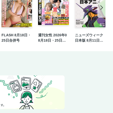
人の習い事43
耳」のつくり方
若返る！
」
FLASH 8月18日・
週刊女性 2026年0
ニューズウィーク
25日合併号
8月18日・25日合
日本版 8月11日・1
てるから』は私たちの〝救世主〟!?
併号
8日合併号
ッ 「丁寧な暮らし」が苦しくて
んが指南！ 「10億円への近道」
年ぶりの〝大変身〟
 dマガジン限定特典