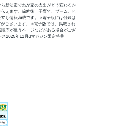
から新法案でわが家の支出がどう変わるか
モ、タノシイ！
で伝えます。節約術、子育て、ブーム、ヒ
立ち情報満載です。 ※電子版には付録は
どがございます。 ※電子版では、掲載され
載順序が違うページなどがある場合がござ
動と極限の6日間」全幕内
ス2025年11月dマガジン限定特典
 万感の2人きりご公務
た復帰の光明
部始終
の孫育て
テージ
る秘作戦／生島ヒロシ 哀愁の初告白
〝強力〟恩返し
内のご不安
しない使い方」