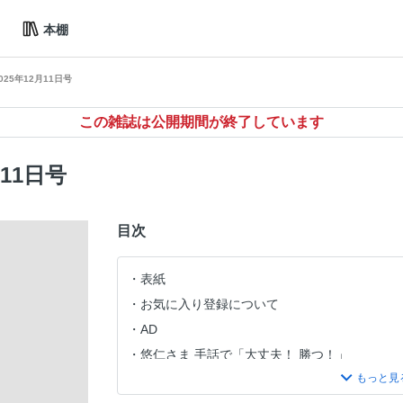
本棚
025年12月11日号
この雑誌は公開期間が終了しています
月11日号
目次
表紙
お気に入り登録について
AD
悠仁さま 手話で「大丈夫！ 勝つ！」
愛子さま 2国間の距離を縮めた「充実した心