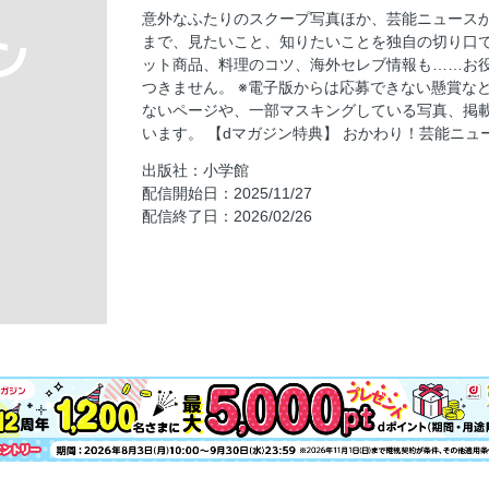
目黒蓮＆平野紫耀〝れんしょう〟記録
意外なふたりのスクープ写真ほか、芸能ニュース
連続テレビ小説『ばけばけ』イマカラ、ミテ
まで、見たいこと、知りたいことを独自の切り口
愛子さま 愛に包まれ、24年。
ット商品、料理のコツ、海外セレブ情報も……お役
つきません。 ※電子版からは応募できない懸賞な
目次
ないページや、一部マスキングしている写真、掲
愛子さま 天皇家の品格を示されて ラオス「感
います。 【dマガジン特典】 おかわり！芸能ニュー
悠仁さま「母を助けたい！」秋篠宮妃紀子さま
出版社：小学館
中居正広「フジ巨額訴訟に〝想定外〟」見え
配信開始日：2025/11/27
配信終了日：2026/02/26
IKKO「緊急入院でドラマ降板」現場騒然の一
水谷豊「娘趣里が帰ってきた！」溺愛じいじ
沢田研二 布袋寅泰と今井美樹に捧げた熱唱ス
嵐ラストライブ「絶対行きたい人」が考えてい
復帰と「セクハラ降板後」の新生活
百恵さん「6年ぶり写真公開」キルト師匠への
上皇后美智子さま「オペ担当医」が逮捕で体
知らないと体を壊す 危険なジェネリック薬
老後資金「やってはいけない使い方」「後悔
毒出し「乳酸キャベツ」で超腸スッキリ！