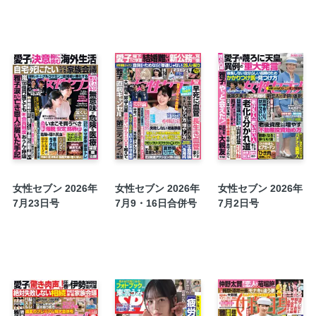
人生を変える推し活のリアル
新連載 とらふぐ「ママってサバサバしてるか
室井滋「ゆうべのヒミツ」
今村翔吾「この駅で」
鏡リュウジ「星々からの手紙」
簡単！ 楽ちん！ 毎日「ひとり鍋」16
〝閉経から5年後〟に要注意 〝第二の更年期
オバ記者エッセイ「いつも心にさざ波を！」
ピッカピカの投稿7年生
女性セブン 2026年
女性セブン 2026年
女性セブン 2026年
法律相談事務所
7月23日号
7月9・16日合併号
7月2日号
ただっち「木曜日の妻たち」
セブンズライブラリー
実録事件簿 お義母さん死んでください
衝撃 見たくなかった！ 家族の毒LINE
和田秀樹「逆説の健康相談室」
斎藤幸平「夜明けのコモン」