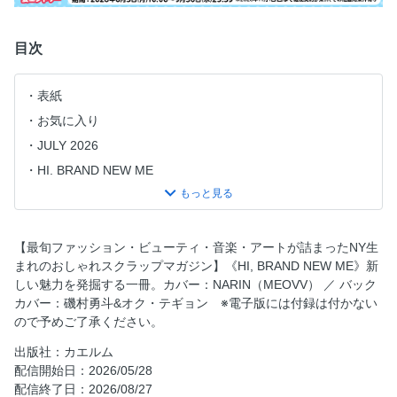
目次
表紙
お気に入り
JULY 2026
HI, BRAND NEW ME
唇に揺るぎないアイデンティティを ナリンを咲かせるディ
オール ビューティの光
JI BLUEと共に見る BRAND NEWな世界を求めて
【最旬ファッション・ビューティ・音楽・アートが詰まったNY生
夏を自由に彩る IS:SUE のヴィヴィッドカラー革命
まれのおしゃれスクラップマガジン】《HI, BRAND NEW ME》新
しい魅力を発掘する一冊。カバー：NARIN（MEOVV） ／ バック
HOKUTO、自由なスタイルを気ままにプレイ
カバー：磯村勇斗&オク・テギョン ※電子版には付録は付かない
香りがつくる、私のムード
ので予めご了承ください。
WELLAとつくる、今の私にちょうどいいヘア
出版社：カエルム
人気美容師の夏のファッションムード
配信開始日：2026/05/28
『WELLA TRENDVISION award 2025』GOLD AWARD 受賞
配信終了日：2026/08/27