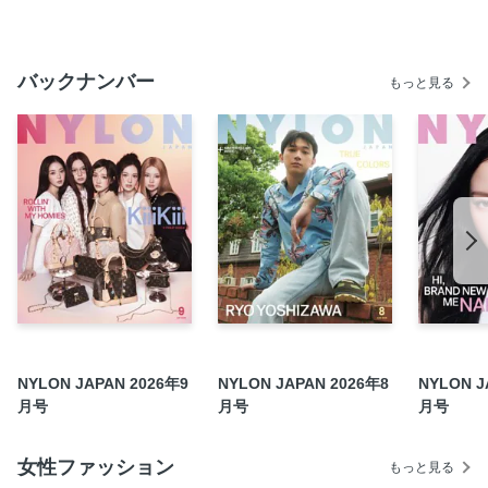
スタイリストがデザインする最新トレンドヘア
WATWING が描く、 初夏のクールネスと 自由なカルチャー
の現在地
バックナンバー
もっと見る
CAELUM INFORMATION
Staff List / Back Number
君と僕、マジックアワーのあわいで磯村勇斗とオク・テギョ
ンが佇む初夏の幻想
BACK COVER
NYLON JAPAN 2026年9
NYLON JAPAN 2026年8
NYLON J
月号
月号
月号
女性ファッション
もっと見る