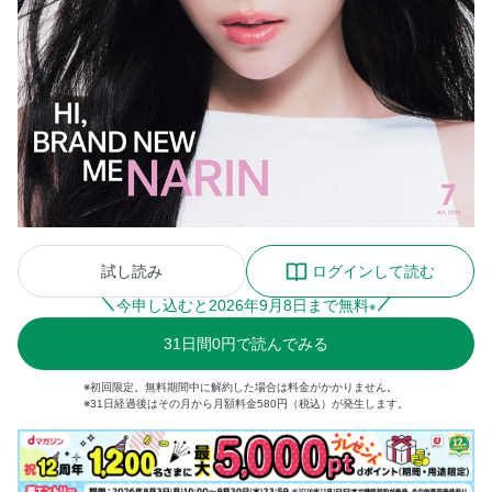
試し読み
ログインして読む
今申し込むと
2026
年
9
月
8
日まで無料
※
31
日間
0円
で読んでみる
※初回限定。無料期間中に解約した場合は料金がかかりません。
※31日経過後はその月から月額料金580円（税込）が発生します。