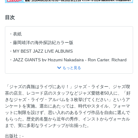
目次
表紙
藤岡靖洋の海外探訪紀カラー版
MY BEST JAZZ LIVE ALBUMS
JAZZ GIANTS by Hozumi Nakadaira - Ron Carter, Richard
Davis -
アナログ盤放浪記
CONTENTS
「ジャズの真髄はライヴにあり！」ジャズ・ライター、ジャズ喫
MY BEST JAZZ LIVE ALBUMS INTRODUCTION
茶の店主、レコード店のスタッフなどジャズ愛聴者50人に、「好
きなジャズ・ライヴ・アルバムを３枚挙げてください」というア
[インタビュー] 松井秀太郎
ンケートを実施。選出にあたっては、時代やスタイル、フォーマ
[インタビュー] 佐藤伸行（ハママツ・ジャズ・ウィーク プロ
ットに制限を設けず、思い入れのあるライヴ作品を自由に選んで
シューサー）
もらった。歴史的名盤から近年の秀作、インストからヴォーカル
奇跡に次ぐ奇跡 チェット・ベイカー1987年福井ライヴ音
まで、実に多彩なラインナップが出揃った。
源がリリース
出版社：-