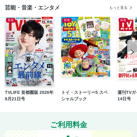
Timeless創設50周年!! 星 向紀
芸能・音楽・エンタメ
もっと見る
MOONKS selection 小山智和／白澤茂稔
Slow Swingin’ 後藤誠一
新着
新着
新着
聴かなきゃソン盤 後藤誠一／藤田嘉明
新譜紹介
New Disc Pick Up
DISC紹介
お知らせ＆コンサートガイド／訂正
バックナンバー案内
次号予告／映画のおしらせ
広告索引／楽器略号表
TVLIFE 首都圏版 2026年
トイ・ストーリー5 スペ
週刊TVガイ
編集後記
8月21日号
シャルブック
14日号
ご利用料金