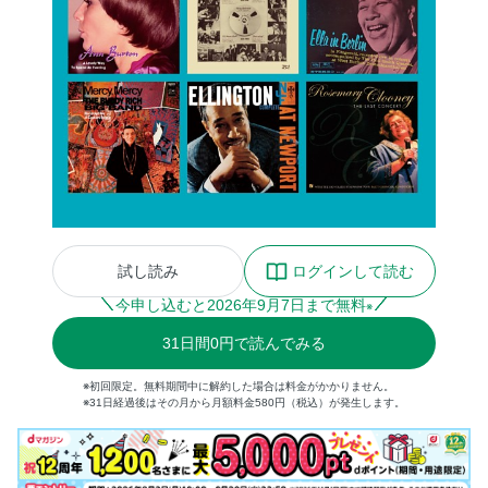
試し読み
ログインして読む
今申し込むと
2026
年
9
月
7
日まで無料
※
31
日間
0円
で読んでみる
※初回限定。無料期間中に解約した場合は料金がかかりません。
※31日経過後はその月から月額料金580円（税込）が発生します。