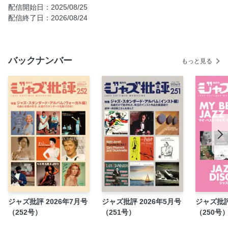
50人に訊いたマイ・ベスト・ジャズ・ライヴ・アルバム
配信開始日：2025/08/25
私の好きなライヴ・アルバム 読者編
配信終了日：2026/08/24
Enjoy! Jazz Live
「レディ・デイ訪問記」 広田好男
バックナンバー
[インタビュー] 類家心平
もっと見る
[インタビュー] フィリップ・アーニール
北都市の猫たち The CATS in North City 山本弘市
藤岡靖洋の海外探訪紀
日常茶飯エッセイ ジャズと暮らす ラズウェル細木
女が聴くジャズのひとつやふたつ 豊田 葵
シネマに行こうよ 宮本洋通
OTHER ASPECTS 井上和洋
北欧ジャズ通信 豊嶋淳志（jazzProbe）
アナログ盤放浪記 福田俊一
ジャズ批評 2026年7月号
ジャズ批評 2026年5月号
ジャズ批評
新・今すぐ聴きたい！ ネット配信でジャズ 日比野真
（252号）
（251号）
（250号
K-POP番長の「JAZZも韓流！？」 まつもとたくお