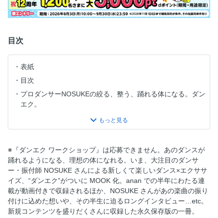
目次
表紙
目次
プロダンサーNOSUKEの絞る、整う、踊れる体になる。ダン
エク。
踊れる人はやっている。Team“S”pecial流ストレッチ。
自信がなくてもまず挑戦！ ダンエク STEP.1
BENEFIT #1 朝スッキリする［ 目覚めのダンエク ］
※『ダンエク ワークショップ』は応募できません。あのダンスが
BENEFIT #2 ふくらはぎのむくみを解消［ 通勤中のダンエ
踊れるようになる、理想の体になれる。いま、大注目のダンサ
ク ］
ー・振付師 NOSUKE さんによる新しくて楽しいダンス×エクササ
イズ、“ダンエク”がついに MOOK 化。anan での半年にわたる連
ダイレクトにボディを絞る。ダンエク STEP.2
載が動画付きで収録されるほか、NOSUKE さんがあの楽曲の振り
BENEFIT #3 二の腕をほっそりさせウエストにくびれを［
付けに込めた想いや、その半生に迫るロングインタビュー…etc。
たるみ引き締めのダンエク（1）（2） ］
新規コンテンツを盛りだくさんに収録した永久保存版の一冊。