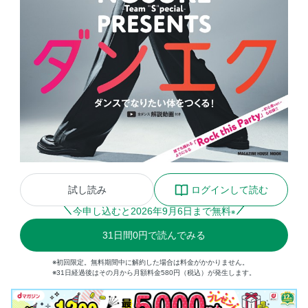
試し読み
ログインして読む
今申し込むと
2026
年
9
月
6
日まで無料
※
31
日間
0円
で読んでみる
※初回限定。無料期間中に解約した場合は料金がかかりません。
※31日経過後はその月から月額料金580円（税込）が発生します。