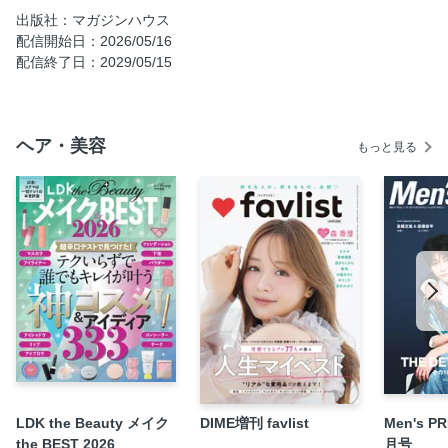
BENEFIT #4 理想のヒップとS字カーブを目指す［ 後ろ姿
出版社：マガジンハウス
スッキリダンエク（1）（2） ］
配信開始日：2026/05/16
BENEFIT #5 全身運動とはずむ動きで体を温める［ 体幹し
配信終了日：2029/05/15
っかりダンエク（1）（2） ］
BENEFIT #6 太ももの脂肪を燃焼させる［ 下半身ほっそり
ダンエク ］
ヘア・美容
もっと見る
踊れる体に仕上げる。ダンエク STEP.3
BENEFIT #7 股関節・骨盤・足首を柔軟にほぐす［ 可動域
アップのダンエク（1）（2） ］
BENEFIT #8 ストレスを解放し思いのままに動く［ 表現力
アップのダンエク ］
1曲踊る達成感で続く！ 「Rock this Party」初心者ver.にチ
ャレンジ。
磨かれ続けていくもの。NOSUKEのダンスと生きる半生。
プロダンサーNOSUKEを知る、50問50答。
Team“S”pecial NOSUKE’s DISCOGRAPHY
“変わりたい”と願うすべての人に贈る。NOSUKEからの努力
LDK the Beauty メイク
DIME増刊 favlist
Men's P
の金言。
the BEST 2026
月号