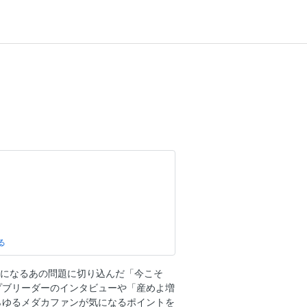
りたい！
売！気になるあの問題に切り込んだ「今こそ
プブリーダーのインタビューや「産めよ増
に現る！
らゆるメダカファンが気になるポイントを