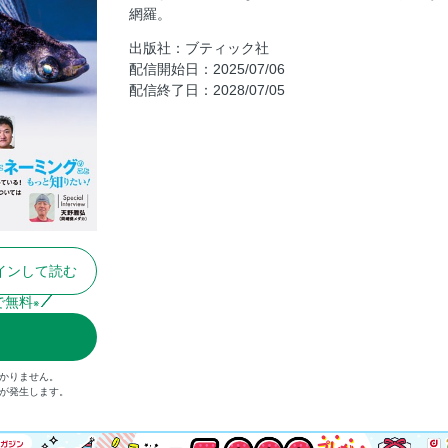
網羅。
メダカも喜ぶ水草ガイド
出版社：ブティック社
三色ラメがどうしても好きっ！
配信開始日：2025/07/06
遺伝のお話 数の暴力
配信終了日：2028/07/05
水と緑が奏でる癒しの小庭 SOKONIWAって
大手ペット販売サイト「チャーム」で売れ筋・
めだかの館通信
最強の生餌 ミジンコ育成入門
メダカ ショップガイド
外国でメダカがメジャーになるためには、ど
インして読む
奥付
で無料
※
かりません。
）が発生します。