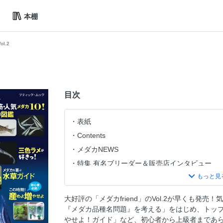
本棚
ol.2
目次
表紙
Contents
メダカNEWS
特集 有名ブリーダー＆販売店インタビュー
メダカの品種名とネーミングのこともっと知
これだけ知っていれば大丈夫！メダカ図鑑
大好評の「メダカfriend」のVol.2が早くも発
この時期！産めよ増やせよメダカ
『メダカ品種名問題』を考える」をはじめ、トッ
超美形・優良体型の「あやひメダカ」、つい
やせよ！ガイド」など、初心者から上級者まであ