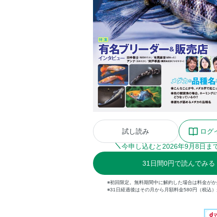
試し読み
ログ
今申し込むと
2026
年
9
月
8
日ま
31
日間
0円
で読んでみる
※初回限定。無料期間中に解約した場合は料金がか
※31日経過後はその月から月額料金580円（税込