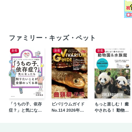
ファミリー・キッズ・ペット
新着
新着
新着
「うちの子、依存
ビバリウムガイド
もっと楽しむ！ 癒
症？」と気になっ
No.114 2026年秋
やされる！ 動物園
たら知りたいこと
号
＆水族館
が全部のってる本