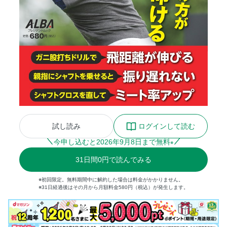
試し読み
ログインして読む
今申し込むと
2026
年
9
月
8
日まで無料
※
31
日間
0円
で読んでみる
※初回限定。無料期間中に解約した場合は料金がかかりません。
※31日経過後はその月から月額料金580円（税込）が発生します。