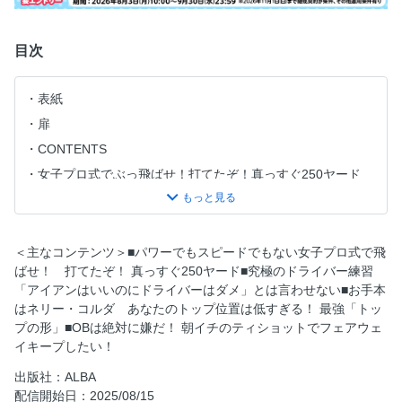
目次
表紙
扉
CONTENTS
女子プロ式でぶっ飛ばせ！打てたぞ！真っすぐ250ヤード
【原因別に直す】 スライスレッスン
【スライス】【引っかけ】悪循環を断ち切る
「アイアンはいいのにドライバーはダメ」とは言わせない
＜主なコンテンツ＞■パワーでもスピードでもない女子プロ式で飛
ばせ！ 打てたぞ！ 真っすぐ250ヤード■究極のドライバー練習
あなたのトップ位置は低すぎる 最強「トップの形」
「アイアンはいいのにドライバーはダメ」とは言わせない■お手本
ドッグレッグホール 無難に乗り切る！
はネリー・コルダ あなたのトップ位置は低すぎる！ 最強「トッ
ぶつけるの？ 乗せるの？“風の読み方”が知りたい！
プの形」■OBは絶対に嫌だ！ 朝イチのティショットでフェアウェ
イキープしたい！
朝イチのティショットでフェアウェイキープしたい！
次号予告
出版社：ALBA
配信開始日：2025/08/15