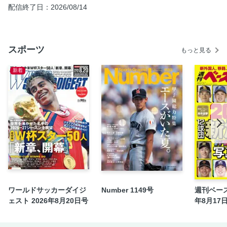
配信終了日：2026/08/14
スポーツ
もっと見る
新着
ワールドサッカーダイジ
Number 1149号
週刊ベース
ェスト 2026年8月20日号
年8月17