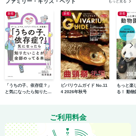
ファミリー・キッズ・ペット
もっと見る
りかた
［豪華ふろく4］おしほうだい!! バスボタンこうさく（とじ
新着
新着
新着
こみふろく2）
【てつどうのページ】【くるまのページ】【ひこうき・ふ
ね・そのたのページ】［ニュース］さいきょうの しんがた
を みつけたぞ!!
【てつどうのページ】【くるまのページ】【ひこうき・ふ
ね・そのたのページ】［ずかん］かわいい どうぶつが いっ
ぱい アニマル のりもの ずかん
【くるまのページ】［シールあそび］カーズ トミカ シール
を はって おなじに しよう♪
【てつどうのページ】［よみもの］シンカリオンに へんけ
「うちの子、依存症？」
ビバリウムガイド No.11
もっと楽
いする くろい しんかんせん★／【くるまのページ】［クイ
と気になったら知りたい
4 2026年秋号
る！ 動
ズ］なんの おと？
ことが全部のってる本
【くるまのページ】［よみもの］いろんな のりものが ロボ
ットに へんしん！
ご利用料金
【くるまのページ】［よみもの］へんけいさせて あそぼう
★ おおきな はたらく のりもの
【てつどうのページ】［よみもの］ドクターイエローが は