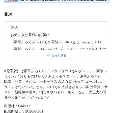
目次
表紙
お気に入り登録のお願い
［豪華ふろく3］のりもの最強シール（とじこみふろく1）
［豪華ふろく1-1］おふろで！ プールで！ ユラユラのりもの
タワーで あそぼう♪／［豪華ふろく1-2］おふろで おべんき
ょう♪ のりものひらカナおふろポスター／［豪華ふろく4］
おしほうだい!! バスボタンこうさく
※電子版には豪華ふろく1-1「ユラユラのりものタワー」、豪華ふ
のりものおもちゃ＆グッズプレゼント!!
ろく1-2「のりものひらカナおふろポスター」、豪華ふろく2
【てつどうのページ】［のりもののひみつ］にもつを はこ
DVD、記事「きかんしゃトーマス みんなに あって ゴールしよ
ぶ せんようの しんかんせんが とうじょう!!
う！」は付いていません。 のりもの大好きなキッズ向け最強マガ
【くるまのページ】【ひこうき・ふね・そのたのページ】
ジン！新幹線や電車、消防車やパトロールカーなど、大迫力の写
［イベントレポート］でぞめしきに しょうぼうの のりもの
真や人気キャラもたっぷり☆
が だいしゅうごう！
出版社：Gakken
【くるまのページ】［のりもののひみつ］パウ・パトロール
配信開始日：2026/06/01