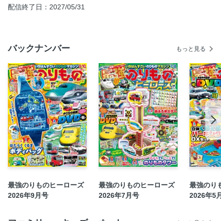
×はたらくクルマ パワーブルドーザーと ブルドーザーを く
配信終了日：2027/05/31
らべてみよう！
【ひこうき・ふね・そのたのページ】［ニュース］子犬たち
が大活躍♪ パウ・パトロール最新情報
バックナンバー
もっと見る
【くるまのページ】【ひこうき・ふね・そのたのページ】
［イベントレポート］ものがたりの せかいに はいりこんじ
ゃう！ 『ピクサーの せかいてん』に いってきたよ♪
【てつどうのページ】【くるまのページ】【ひこうき・ふ
ね・そのたのページ】［ずかん］いろんな ところへ いけ
る！ ひとを はこぶ のりもの
【てつどうのページ】【くるまのページ】［ニュース］きか
んしゃパーシーごうが おおいがわてつどうを はしる!!
【てつどうのページ】［ニュース］みんなだいすき！ きか
んしゃトーマス最新情報
【くるまのページ】［のりもののひみつ］おすと どうなる!?
のりものの ボタン
最強のりものヒーローズ
最強のりものヒーローズ
最強のり
【てつどうのページ】［ずかん］わくわく でんしゃ ずかん
2026年9月号
2026年7月号
2026年5
かんこうれっしゃが だいしゅうごう♪ ～ひがしにほんへん～
［豪華ふろく4］おしほうだい!! バスボタンこうさくの つく