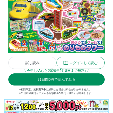
試し読み
ログインして読む
今申し込むと
2026
年
9
月
8
日まで無料
※
31
日間
0円
で読んでみる
※初回限定。無料期間中に解約した場合は料金がかかりません。
※31日経過後はその月から月額料金580円（税込）が発生します。