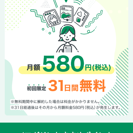
しる！ せいびこうじょうに へんけい!?
【くるまのページ】［めいろ］ドーナツどろぼうを つかま
えよう！
【くるまのページ】［よみもの］おきにいりの 1だいを みつ
けよう！ ホットウィール
【てつどうのページ】［よみもの］とれたんず ぬりえコン
テスト けっかはっぴょう
【くるまのページ】［のりもののひみつ］ブルーイと いっ
しょに しろう！ のりもの じてん
【くるまのページ】［シールあそび］シールを はって あつ
めよう！ けいさつ・しょうぼうの クルマ
【くるまのページ】［とけい］はたらくクルマ なんじに く
るの？
【てつどうのページ】［かず］しんかんせん どれが いちば
ん おおい かな？
のりものスポット情報
あつまれ～！ のりものキッズ！
もくじ