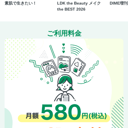
素肌で生きたい！
LDK the Beauty メイク
DIME増刊 f
ポック美容専門学校
the BEST 2026
香りのチカラで気持ちを高める！毎日使いたい優秀ヘアアイ
テム
COLUMN 簡単ワザあり！ スタイリングポイント
ご利用料金
BEFORE→AFTER 4_パート分けで知的な印象に
サロン ＆ メーカーリスト
PRESENT ＆ NEWS