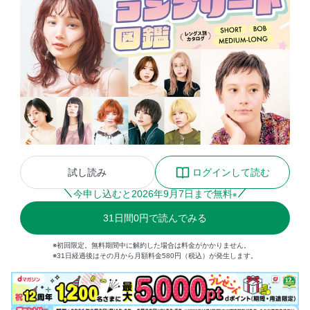
試し読み
ログインして読む
今申し込むと
2026
年
9
月
7
日まで無料
※
31
日間
0円
で読んでみる
※初回限定。無料期間中に解約した場合は料金がかかりません。
※31日経過後はその月から月額料金580円（税込）が発生します。