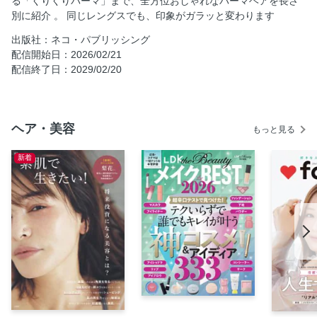
る「くりくりパーマ」まで、全方位おしゃれなパーマヘアを長さ
ビズリズム presents "似合う"を発見! トレンドスタイル見
別に紹介 。 同じレングスでも、印象がガラッと変わります
本帖 in 中央理美容専門学校
出版社：ネコ・パブリッシング
COLUMN 簡単ワザあり！ スタイリングポイント
配信開始日：2026/02/21
BEFORE→AFTER 1_ツヤっと質感チェンジ
配信終了日：2029/02/20
ほめられカラーが決め手!新たな表情を見せる、透明感スタ
イル
美容師さんとの出会いで"運命"は変わる!あか抜けヘアチェン
ヘア・美容
もっと見る
ジ
COLUMN 簡単ワザあり！ スタイリングポイント
新着
BEFORE→AFTER 2_巻き足して動きをプラス
Dance design tunerでスタイル無限大∞ しなやかな動きと束
感で狙い通りの髪型に
COLUMN 簡単ワザあり！ スタイリングポイント
BEFORE→AFTER 3_さらっと耳にかけてスマート
思わず触れたくなる“ふわ揺れ質感” のトリコ♡
個性を重視！軽やかな動きを引き出すニュアンスヘア
おしゃれ上級者への道 レベル別 HAIR ARRANGE
甘さと辛さをMIXしてレディライクに仕立てる in 横浜ベルエ