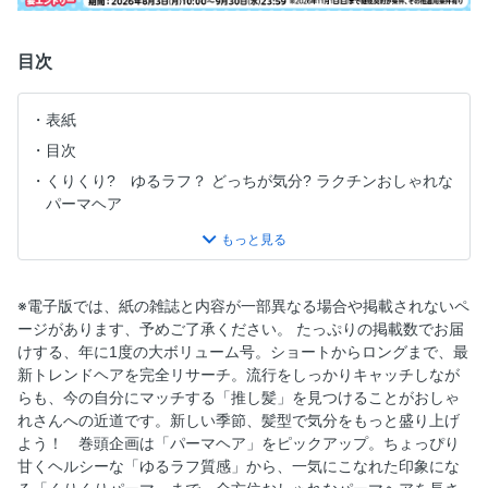
目次
表紙
目次
くりくり? ゆるラフ？ どっちが気分? ラクチンおしゃれな
パーマヘア
おしゃれ美容師が頼りにしている、実力派リップが大集結
パーマをかけたら"リップ"が気になる!
＜レングス別＞最新ヘアトレンドを牽引!!MY推し髪♡コンプ
※電子版では、紙の雑誌と内容が一部異なる場合や掲載されないペ
リート図鑑 SHORT／BOB／MEDIUM-LONG
ージがあります、予めご了承ください。 たっぷりの掲載数でお届
もっと可愛く、欲張りに。ヘアで自分らしさを表現
けする、年に1度の大ボリューム号。ショートからロングまで、最
N. REFLET COLOR × HAIR TREND 推し色発見！ ときめき
新トレンドヘアを完全リサーチ。流行をしっかりキャッチしなが
ヘアカラー☆
らも、今の自分にマッチする「推し髪」を見つけることがおしゃ
れさんへの近道です。新しい季節、髪型で気分をもっと盛り上げ
気分やシーンに合わせて簡単にできる!前髪スタイリングで
よう！ 巻頭企画は「パーマヘア」をピックアップ。ちょっぴり
プチイメチェン in 横浜ビューティーアート専門学校
甘くヘルシーな「ゆるラフ質感」から、一気にこなれた印象にな
新シーズンの主役は私！デザインカラーで差をつけよう♡