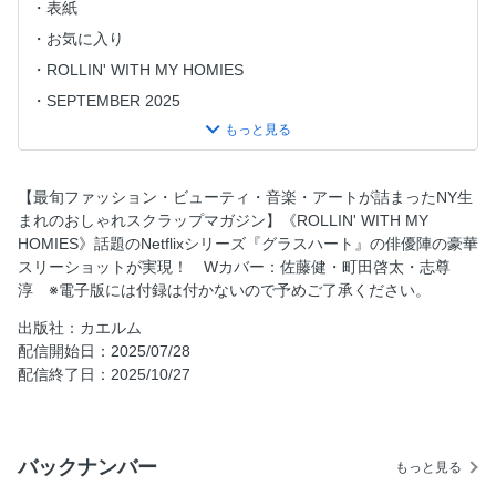
表紙
お気に入り
ROLLIN' WITH MY HOMIES
SEPTEMBER 2025
佐藤健・町田啓太・志尊淳が贈る 壊れものたちの愛に満ち
たアフターグロー
RIP SLYME がたむろう青春の秘密基地
【最旬ファッション・ビューティ・音楽・アートが詰まったNY生
灼熱の絆がフロンティアへ導く 荒野を駆けるONE N’ ONLY
まれのおしゃれスクラップマガジン】《ROLLIN' WITH MY
というカウボーイたち
HOMIES》話題のNetflixシリーズ『グラスハート』の俳優陣の豪華
スリーショットが実現！ Wカバー：佐藤健・町田啓太・志尊
クリエイティヴな 5 組のリアル Homies が描く ストリート
淳 ※電子版には付録は付かないので予めご了承ください。
の今とこれから
AD
出版社：カエルム
配信開始日：2025/07/28
シュワッと弾けるサマーデイズ
配信終了日：2025/10/27
つながったままで、どこまでも KOMOREBI が鳴らすグッド
バイヴス
ツートライブ、ファッションで魅せる18 年目のニュアンス
バックナンバー
もっと見る
Staff List / Back Number