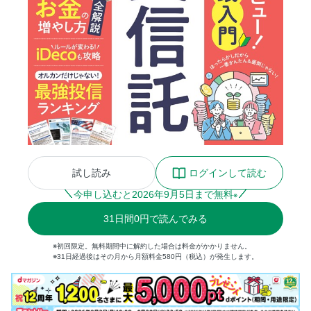
試し読み
ログインして読む
今申し込むと
2026
年
9
月
5
日まで無料
※
31
日間
0円
で読んでみる
※初回限定。無料期間中に解約した場合は料金がかかりません。
※31日経過後はその月から月額料金580円（税込）が発生します。