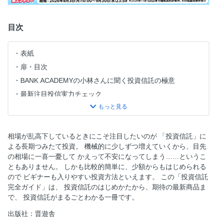
目次
表紙
扉・目次
BANK ACADEMYの小林さんに聞く投資信託の極意
最新注目投信実力チェック
投資信託スタートガイド
ロボアド徹底比較
投資信託ランキング
相場が乱高下しているときにこそ注目したいのが 「投資信託」に
よる長期つみたて投資。 機械的に少しずつ増えていくから、目先
投資信託究極の二択
の相場に一喜一憂して かえって不安になってしまう……というこ
iDeCoまるわかりガイド
ともありません。 しかも比較的簡単に、少額からもはじめられる
ポイント投資大比較
ので ビギナーも入りやすい投資方法といえます。 この「投資信託
完全ガイド」は、 投資信託のはじめかたから、期待の最新商品ま
で、 投資信託がまるごとわかる一冊です。
出版社：晋遊舎