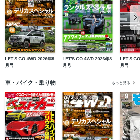
カメラを追加して視界をアップする
Blood stock
[Cusotm]FLEX SURF CRUISER
[Cusotm]M’z SPEED X-TRAIL
MOTOR LABEL HZJ77
[Cusotm]The Bottoms お洒落も性能も車輪から
DDS STAGE 27告知
LET'S GO 4WD 2026年9
LET'S GO 4WD 2026年8
LET'S G
[Event]JFM2024
月号
月号
月号
TIGER AUTO 日本最大級のショップ、リニューアルオープ
ン
車・バイク・乗り物
もっと見る
[Event]ジムニーヴィレッジ2024
新着
サビの発生・進行から愛車の四駆を守る！
[Event]ROAD HOUSEキャンプ2024
#フレックス・ドリーム キャンプファンミーティング
[特別付録]BFGoodrich : All-Terrain T/A KO3
dマガジン限定企画［今月の四駆のある風景］