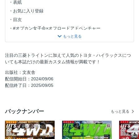
表紙
お気に入り登録
目次
#オプカン女子会×オフロードアドベンチャー
ハイラックス・カスタムの可能性
LAND CREWS GROUNDRIVE LESSON #1
全世界のランクルファンと繋がろう！
注目の三菱トライトンに加えて人気のトヨタ・ハイラックスにつ
いても本誌だけの最新カスタム情報が満載です！
サムライクルーザーツアーズ in オーストラリア
BFGoodrich All-Terrain T/A KO3
出版社：文友舎
配信開始日：2024/09/06
[Topics]TEAM JAOS BAJA1000シェイクダウン
配信終了日：2025/09/05
[Topics]TRITON カスタムコンテスト
[総力特集]カスタム・トラッキン！
#lg4wdlife #四駆女子 HILUX GR SPORT
バックナンバー
もっと見る
カスタムの保安基準適合について
The Bottoms！ 車輪実装6H-139.7
#lg4wdlife #四駆男子 TRITON GSR