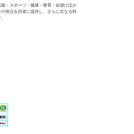
芸能・スポーツ・健康・教育・金儲けほか
習近平が暴走させる中国「反日無罪」
かの視点を読者に提供し、さらに次なる時
だ」●橋爪大三郎
す。
習近平が暴走させる中国「反日無罪」
秀夫前駐中国大使
簿 上脇博之（神戸学院大学教授）と鈴木
が止まらない 高橋洋一氏が「消費税
へ ●聞き手／鵜飼克郎（ジャーナリス
日本株16 キーワードは住宅・安保・円
全な削り方
の肝