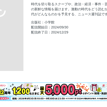
目次
時代を切り取るスクープや、政治・経済・事件・
深圳・日本人学校の惨劇はまた繰り返される 
の新鮮な情報を届けます。激動の時代をどう読む
「これは中国共産党の危険な思想が生んだ事件
代がどんなものかを予見する、ニュース週刊誌で
深圳・日本人学校の惨劇はまた繰り返される 
出版社：小学館
「〝個別事案〟で終わらせてはいけない」●垂
配信開始日：2024/09/30
「裏金＆旧統一教会ズブズブ」候補者36人名
配信終了日：2024/12/29
エイト（ジャーナリスト）が認定！
立憲民主「新代表に野田佳彦」で財務省は笑い
15％への増税が動き出す」と警鐘！
貴乃花「わが横綱論」大の里へ、そして貴景勝
ト）
「もしトラ」でも「もしハリ」でも上昇期待の
高！
専門医だけが知っている病気別「医療費」安
生活習慣病「薬のもらい方」で出費を減らす
がん 過剰な治療＆検査の見直しを
目 白内障、老眼は「レンズの選び方」が節約
耳・鼻 負担増を招く「CT撮影」の罠