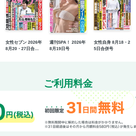
1985年の内村光良「静かな革命」デビュー当
フィクションライター）
新発見！「勃起細胞」を活性化させる生活習
出直し選に出馬表明の斎藤元彦知事〝イケメ
二刀流高校生「高卒即メジャー」の自信／安田
女性セブン 2026年
週刊SPA！ 2026年
女性自身 8月18・2
剛力彩芽「ドロップキック」の衝撃／松井秀喜
8月20・27日合併
8月19日号
5日合併号
『縮んで勝つ 人口減少日本の活路』
号
人気グラドル7人「これが私たちの勝負下着で
ときちゃん そこまで見せちゃうの
霧島聖子 ハイレグがまぶしいね
ご利用料金
川島隆太教授監修 グラドルと脳活パズル
【電子版特典】いくみ ギリギリを愛するお姉