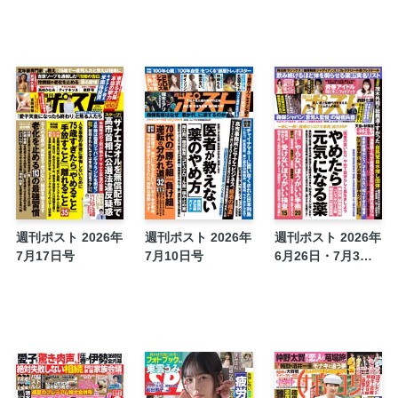
ひざ・腰 変形性膝関節症「手術回数」と「サ
やく・みつる「マナ板紳士録」
大前研一「『ビジネス新大陸』の歩き方」
井沢元彦「逆説の日本史」
垣根涼介「蜻蛉の夏」
ふらっと「歴史建物」探訪 NO.475 取手
ポスト・ブック・レビュー
『バズる「死にたい」ネットに溢れる自殺願
小田雅久仁「屍者の街からの手紙」
週刊ポスト 2026年
週刊ポスト 2026年
週刊ポスト 2026年
横山剣「昭和歌謡イイネ！」
7月17日号
7月10日号
6月26日・7月3日
発掘 最旬情報
合併号
蛯名正義「『エビショー厩舎』本命配信」
法律相談
『ポストGOLD 薬を飲まずに血圧下げる』
今こそ得するリサイクル！ 処分・買い替えの
ビートたけし「21世紀毒談」