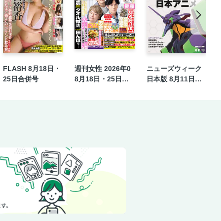
時を知る共演者が明かす●中村計（ノン
慣
ン東大生〟に自ら応募の過去
祐香 初優勝が遅すぎたワケ
FLASH 8月18日・
週刊女性 2026年0
ニューズウィーク
 イチローとの雪解け
25日合併号
8月18日・25日合
日本版 8月11日・1
併号
8日合併号
す！」
さん