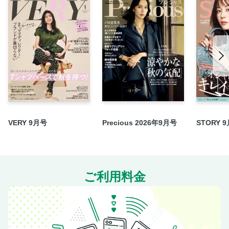
畑芽育と花の色に染まる春。
服が似合う、おしゃれ女子のための春メイク３
国宝級イケメン・岩瀬洋志と運命の春リップ
「腸」と可愛くお付き合いしたい！
おしゃれ女子がスキンケアを科学したならば vol.86 ViVi世
代のためのエイジングケア
ViVi 超ポジティブEXPO 2025 開催決定ー！！
新連載 ディープすぎる韓国情報はここから始まる Kまに
あ Vol.001
VERY 9月号
Precious 2026年9月号
STORY 
月刊セレ部
エンタメViVi ビビビッ！！ 萩原利久／木戸大聖
プレゼント&アンケート 今月の協力店リスト
4月号のお知らせ モデルズなう。
ご利用料金