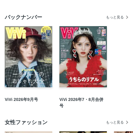
藤田ニコル×嵐莉菜 ViViらぶシスターズ
Kで紐解く壱馬の謎。 I am K.
バックナンバー
もっと見る
春トレンド予測2025
2025コレ来る！ 美ネタJOURNAL
春のスポーツMIXはこう着る！
写活盛れ旅フク。'25
魅惑のスウェットコーデ20
ViVi的名品GP（グランプリ）
ITタレント×ViViもでる vol.2 Naokiman Show×アリアナさ
くら
2025 S/S コレクション速報
YossyのMake-up Station vol.79
ViVi 2026年9月号
ViVi 2026年7・8月合併
世界イチ眼福なイケメンバトル、ぼっ発! ONE
号
N’ONLYvsBUDDiiS!!!
みんなの推しガジェット
女性ファッション
もっと見る
超ときめき宣伝部 ポジティブBeauty最強説!!