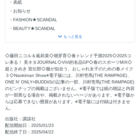
表紙
お知らせ
FASHION★SCANDAL
BEAUTY★SCANDAL
目次
月刊ViVi国宝級イケメン #37 野村康太
藤田ニコル ViViを卒業します。
◇藤田ニコル＆嵐莉菜◇畑芽育◇春トレンド予測2025◇2025コ
レ来る！ 美ネタJOURNAL◇ViVi的名品GP◇春のスポーツMIX◇
ニコルがパリでしたかった9のこと
超ときめき 宣伝部◇服が似合う、おしゃれ女子のための春メイク
2024年下半期ViViコスメアワード 受賞コスメ大プレゼント!
３◇Naokiman Show※電子版には、川村壱馬(THE RAMPAGE)、
PART:2
ONE N' ONLY×BUDDiiSの記事の一部、川村壱馬(THE RAMPAGE)
ViVi EXPRESS
のピンナップの掲載はございません。※電子版では紙の雑誌と内容
が一部異なる場合や、掲載されないページがあります。※電子版か
エスターバニーとハピネストリップ vol.9
らは応募できない懸賞があります。※電子版には付録は付きませ
藤田ニコル、初のパリはAirbnbで暮らすように旅しました
ん。
テンコア vol.16 Hello, new me
出版社：講談社
人生せいら色。volume 004 「大人になる」についての考
配信開始日：2025/01/23
察。
配信終了日：2025/04/22
天ちゃんとデニムとジュエリーと。