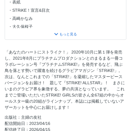
表紙
STRiKE！宣言&目次
高崎かなみ
大久保桜子
十味（３回表）
豊田ルナ
黒嵜菜々子
「あなたのハートにストライク！」 2020年10月に第１弾を発売
し、2021年8月にプラチナムプロダクションとのまるまる一冊コ
菊地姫奈
ラボレーション号『プラチナムSTRiKE!』を発売するなど、飛ぶ
沢口愛華
鳥を落とす勢いで躍進を続けるグラビアマガジン「STRiKE!」。
桃月なしこ
次は、なんとこれまでの「STRiKE!」を凝縮したマスターピース
バージョンをお届け！ 題して『STRiKE! ALLSTAR』！ まさに
小山璃奈
いまのグラビア界を象徴する、夢の共演となっています。 これ
雪平莉左
までご登場いただいたSTRiKE! GiRLSの皆さん全67組の中からオ
熊澤風花
ールスター級の20組がラインナップ。本誌には掲載していないア
ザーカットを中心にお届けします！
由良ゆら
船井美玖
出版社：主婦の友社
配信開始日：2023/04/16
横野すみれ
配信終了日：2026/04/15