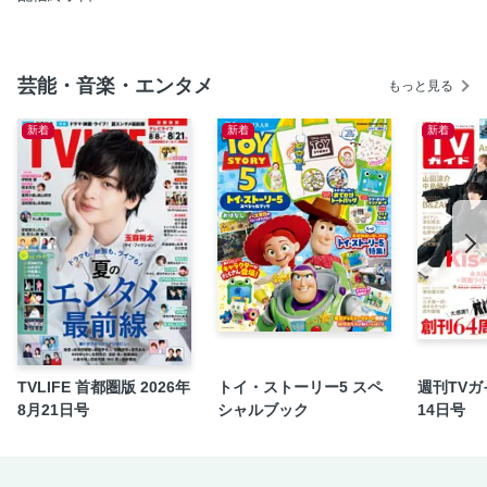
南みゆか
志田音々
岸みゆ
芸能・音楽・エンタメ
もっと見る
村島未悠
東雲うみ
新着
新着
新着
小鳥遊るい&近藤沙瑛子
Information
奥付
STRiKE！
裏表紙
TVLIFE 首都圏版 2026年
トイ・ストーリー5 スペ
週刊TVガイ
8月21日号
シャルブック
14日号