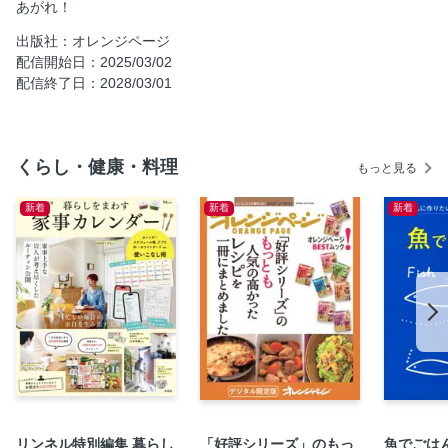
あがれ！
肉だんごとゆで卵のみそ酢煮
出版社：オレンジページ
豚こまボールのレモン甘酢炒め
配信開始日：2025/03/02
豚肉とさつまいものオイスター甘酢炒め
配信終了日：2028/03/01
豚肉とたっぷり野菜の南蛮漬け
豚肉とトマトのオイスター煮込み
くらし・健康・料理
トマトとんカツ
もっと見る
はちみつしょうが焼き
新着
新着
新着
豚しゃぶのゴロゴロトマト青じそだれ
ポークトマトカレー
豚肉とトマトの黒酢炒め
トマトポン酢だれのポークソテー
豚肉とブロッコリーのごまみそレンジ蒸し
ブロッコリーの肉巻き照り焼き
豚肉とブロッコリーの甘辛煮
豚肉とブロッコリーの卵炒め
リンネル特別編集 暮らし
「好評シリーズ」のもっ
魚でごは
豚肉とブロッコリーのマスタードしょうゆ炒め