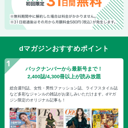
豚肉と根菜の塩から揚げ
中華風ポークステーキ
えのきの豚肉巻き蒸し
豚肉とえのきの梅炒め
肉巻きえのきのしょうが焼き
dマガジンおすすめポイント
豚肉とえのきの梅ナムルサラダ
えのき入り塩肉だんご
豚肉ときくらげの香味炒め
バックナンバーから最新号まで！
長いもの豚肉ロール
2,400誌/4,300冊以上が読み放題
豚ヒレ肉の青のりパン粉がけ
豚肉ときのこのすき煮
総合週刊誌、女性・男性ファッション誌、ライフスタイル誌
など多彩なジャンルの雑誌がお楽しみいただけます。dマガ
豚肉とエリンギの高菜炒め
ジン限定のオリジナル記事も！
しょうが焼き風のっけサラダ
豚しゃぶとキャベツのコールスロー風
【プロの料理家が夢中になる「豚肉」の食べ方】
【栗原心平さんのご飯がすすむ豚おかず】