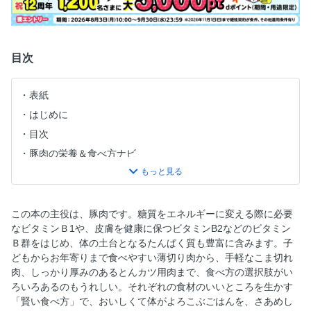
目次
表紙
はじめに
目次
豚肉の栄養＆食べ方ナビ
ピーマンの肉詰め
蒸ししゃぶしゃぶ
サムギョプサル
この本の主役は、豚肉です。糖質をエネルギーに変える際に必要
なビタミンＢ1や、皮膚を健康に保つビタミンB2などのビタミン
豚肉ともやしのべっこううま煮
Ｂ群をはじめ、体の土台となるたんぱく質も豊富に含みます。子
豚肉ごま白菜
どもからお年寄りまで食べやすい薄切り肉から、手軽なこま切れ
最強の豚汁
肉、しっかり厚みのあるとんカツ用肉まで、食べ方の選択肢がい
ろいろあるのもうれしい。それぞれの食材のいいところを生かす
【食べ合わせで選ぶ豚肉が主役のおかず】
「賢い食べ方」で、おいしくて体がよろこぶごはんを、さあめし
豚ヒレ肉とれんこんの酢豚