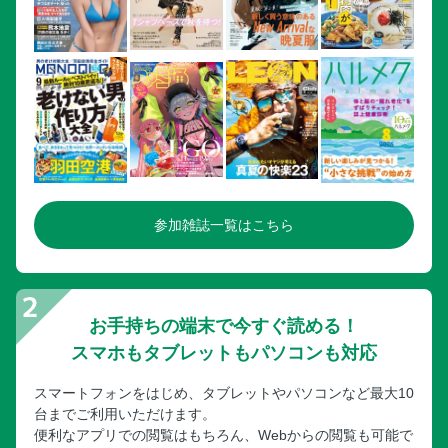
豚としし唐辛子のピリ辛みそ炒め
豚の自家製六味焼き
ポークソテー 野菜のタルタルソース
特製だしポン酢でいただく豚のせいろ蒸し
豚と大根のしびれる中華炒め
【石原洋子さんの 厚切り肉で柔らか豚おかず】
レンジよだれ豚
豚ときのこのマスタードクリーム煮
参加雑誌一覧はこちら
豚のゆずみそ漬け
豚肉のレモンマリネステーキ
豚とじゃがいものコンソメバター蒸し
お手持ちの端末で今すぐ読める！
豚肉の甘みそ炒め
スマホもタブレットもパソコンも対応
豚肉とブロッコリーのマスタード蒸し
みそバーグ
スマートフォンをはじめ、タブレットやパソコンなど最大10
台までご利用いただけます。
ポークソテー トマトしょうゆソース
便利なアプリでの閲覧はもちろん、Webからの閲覧も可能で
料理名インデックス