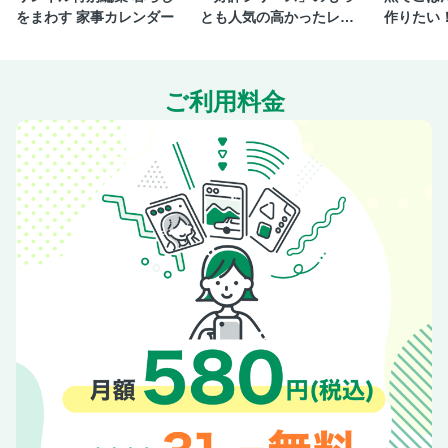
をまわす 家事カレンダー
とも人気の高かったレシ
作りたい
塩分控えめしょうが焼き
ピを一冊にまとめまし
ppyごは
にんにくたっぷりとんテキ
た。
豚のにんにくしょうが焼き
ご利用料金
ダブルにんにくの豚ヒレステーキ
具だくさん豚みそチゲ
豚キムチ蒸し
豚バラの焼き肉風
なす豚キムチマヨたまのっけ
カリッとちびキムチ餃子
豚だんごとまいたけの鍋仕立て
豚肉とまいたけのマスタード炒め
豚肉とまいたけのカレー揚げ
豚肉とにんじんのカラメル煮
豚肉とにんじんのごま炒め
豚そぼろとにんじんのきんぴら
和風麻婆にんじん