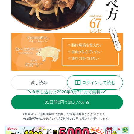
試し読み
ログインして読む
今申し込むと
2026
年
9
月
7
日まで無料
※
31
日間
0円
で読んでみる
※初回限定。無料期間中に解約した場合は料金がかかりません。
※31日経過後はその月から月額料金580円（税込）が発生します。