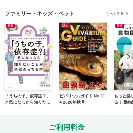
イラストギャラリー
ファミリー・キッズ・ペット
もっと見る
自社広告
ゴウキくん答え
新着
新着
新着
読プレ当選者リスト
おたよりしーと
次号予告／奥付
「うちの子、依存症？」
ビバリウムガイド No.11
もっと楽
と気になったら知りたい
4 2026年秋号
る！ 動
ことが全部のってる本
ご利用料金