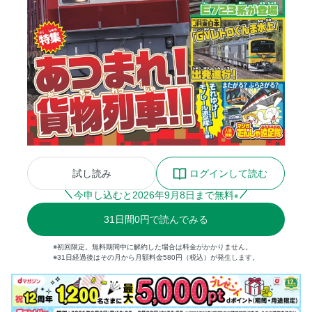
試し読み
ログインして読む
今申し込むと
2026
年
9
月
8
日まで無料
※
31
日間
0円
で読んでみる
※初回限定。無料期間中に解約した場合は料金がかかりません。
※31日経過後はその月から月額料金580円（税込）が発生します。