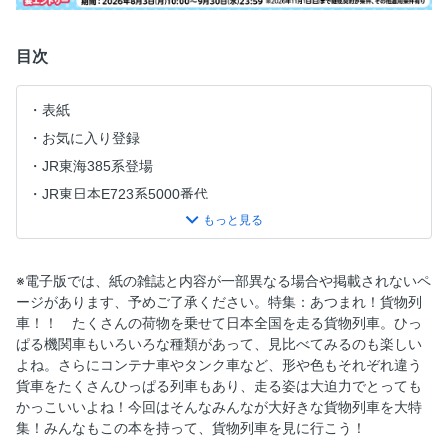
目次
表紙
お気に入り登録
JR東海385系登場
JR東日本E723系5000番代
江ノ電700形が営業運転を開始
目次
特集 あつまれ貨物列車！
※電子版では、紙の雑誌と内容が一部異なる場合や掲載されないペ
ージがあります、予めご了承ください。特集：あつまれ！貨物列
プラレールで貨物列車
車！！ たくさんの荷物を乗せて日本全国を走る貨物列車。ひっ
マンガでんしゃ遠足隊
ぱる機関車もいろいろな種類があって、見比べてみるのも楽しい
ありがとう「ハローキティ新幹線」
よね。さらにコンテナ車やタンク車など、形や色もそれぞれ違う
貨車をたくさんひっぱる列車もあり、走る姿は大迫力でとっても
「GVレトロぐんま水上」出発進行
かっこいいよね！今回はそんなみんなが大好きな貨物列車を大特
相鉄の新型車両
集！みんなもこの本を持って、貨物列車を見に行こう！
3代目柴山鉄道リース車両