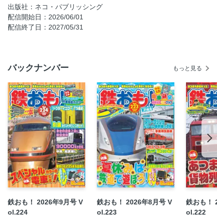
出版社：ネコ・パブリッシング
東急8500系が復活営業運転
配信開始日：2026/06/01
「TODEN」が登場
配信終了日：2027/05/31
近鉄6A系が営業運転を開始
世界一急勾配のロープウェイ
バックナンバー
JR特急車両 JR東日本E751系
もっと見る
地下鉄巡り 名市交東山線
イベント報告
トピックス
KATOのNゲージ
プラレール総研
鉄道模型はじめ隊！
鈴川絢子の〇〇やってみたっ！
ゴウキくんの鉄道ゼミナール
鉄おも！情報館
鉄おも！ 2026年9月号 V
鉄おも！ 2026年8月号 V
鉄おも！ 2
鉄おも！読者プレゼント
ol.224
ol.223
ol.222
鉄おも！新聞