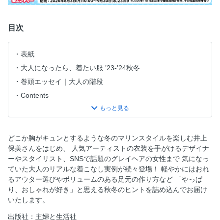
目次
表紙
大人になったら、着たい服 ’23-’24秋冬
巻頭エッセイ｜大人の階段
Contents
1｜小和田妙子さん 写真館運営／「今日」が幸せになるよう
に。「この日」を楽しむ洋服選びを
2｜依田邦代さん 編集者・コンセプトディレクター／グレイ
どこか胸がキュンとするような冬のマリンスタイルを楽しむ井上
のショートヘアに。思い込みを手放したら、おしゃれを楽し
保美さんをはじめ、 人気アーティストの衣装を手がけるデザイナ
めるようになりました
ーやスタイリスト、SNSで話題のグレイヘアの女性まで 気になっ
3｜内山奈津子さん 「マッセ＊メンシュ」デザイナー／お手
ていた大人のリアルな着こなし実例が続々登場！ 軽やかにはおれ
本は’50〜’60年代の映画。どこか懐かしい、スタイルがある
るアウター選びやボリュームのある足元の作り方など 「やっぱ
着こなしを
り、おしゃれが好き」と思える秋冬のヒントを詰め込んでお届け
いたします。
連載｜「45R」デザイナー 井上保美さんのやっぱり、これが
好き。
出版社：主婦と生活社