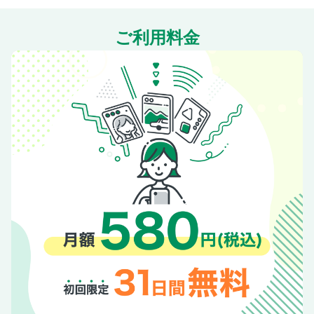
Fabulous Fashion Tips from New York｜マーシャ・パトモス
さん「M. パトモス」デザイナー
ご利用料金
スタッフのお買い物帖
SHOP LIST
奥付