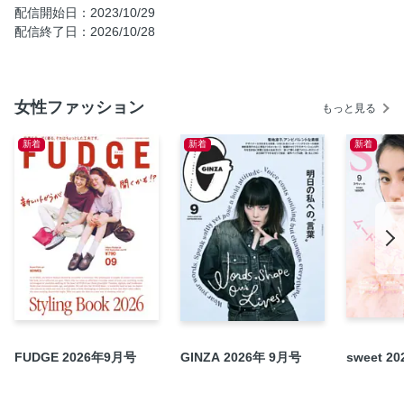
〈気軽にはおれて、きれいに見える〉大人のコートは「ちょ
配信開始日：2023/10/29
っとゆったり」or「短め」で
配信終了日：2026/10/28
大人になったら、着たい服 × 阪急うめだ本店 やっぱり、お
しゃれが好き展
〈「ダジャ」板倉直子さんが提案〉今だから、大人の黒を再
女性ファッション
もっと見る
発見
おしゃれとおへそのお買い物展 in 博多阪急
新着
新着
新着
〈林多佳子さん・桃井しのぶさんに聞きました〉冬のおしゃ
れは、お買い物の順番が大事
〈足元を見直して〉ボリューム靴のすすめ
〈Less is More〉「アンビエンテ」浦田亜規子さんの小さな
日常
4｜三上津香沙さん 「w&fw」ディレクター／心も体も元気で
いるために着たい服を着る
5｜三好和美さん 「KANEMAN」プレス／好きな色味のワン
トーン。それが、自分らしく心地いいという結論です
FUDGE 2026年9月号
GINZA 2026年 9月号
sweet 2
軽やかに、でも暖かに秋冬を乗り切る名品／完売アイテムの
再販売も！「大人になったら、着たい服」公式通販