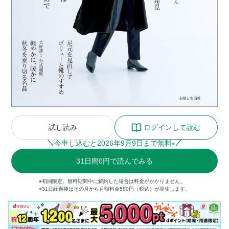
試し読み
ログインして読む
今申し込むと
2026
年
9
月
9
日まで無料
※
31
日間
0円
で読んでみる
※初回限定。無料期間中に解約した場合は料金がかかりません。
※31日経過後はその月から月額料金580円（税込）が発生します。