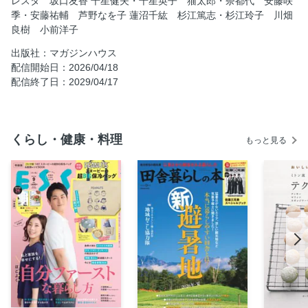
レスタ 坂口友香 千星健夫・千星英子 猫太郎・奈都代 安藤咲
LIVING IN A TINY HOUSE 小さな住まいで暮らす、という
季・安藤祐輔 芦野なを子 蓮沼千紘 杉江篤志・杉江玲子 川畑
こと。 文／小原 晩
良樹 小前洋子
SMALL CLASSICS 小さな名建築を解剖する。 ヴィラ・
出版社：マガジンハウス
フローラ ユニテ・ダビタシオン 最小限住居
配信開始日：2026/04/18
The Makeover Story of a Forest House フィリックス・コ
配信終了日：2029/04/17
ンランとエミリー・スミス、奈良の小さな「森の家」ができ
るまで。
Smart ＆ Compact Interior Ideas for Small Home 小さな住
くらし・健康・料理
まいのための、コンパクトで便利なインテリア。
もっと見る
自社広告