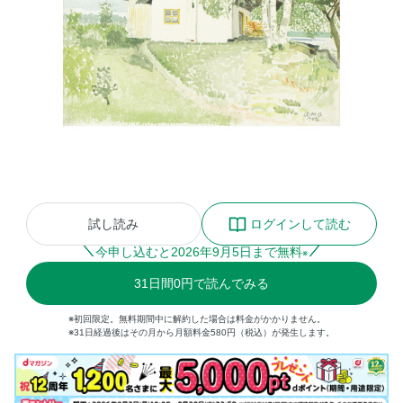
試し読み
ログインして読む
今申し込むと
2026
年
9
月
5
日まで無料
※
31
日間
0円
で読んでみる
※初回限定。無料期間中に解約した場合は料金がかかりません。
※31日経過後はその月から月額料金580円（税込）が発生します。