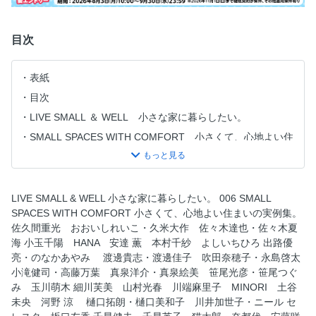
目次
表紙
目次
LIVE SMALL ＆ WELL 小さな家に暮らしたい。
SMALL SPACES WITH COMFORT 小さくて、心地よい住
まいの実例集。
LIFE IN SMALL HOME 高橋みどりさんの、大きな庭の小
さな住まい。
LIVE SMALL & WELL 小さな家に暮らしたい。 006 SMALL
MIYOKO OKAO’S PETITE HOME 岡尾美代子さんがつくっ
SPACES WITH COMFORT 小さくて、心地よい住まいの実例集。
た、小さくて感じのいい家。
佐久間重光 おおいしれいこ・久米大作 佐々木達也・佐々木夏
LITTLE MASTERPIECES 小さな家の名作をひもとく。
海 小玉千陽 HANA 安達 薫 本村千紗 よしいちひろ 出路優
仙石原の家 母の家 MITANI HUT 荻窪の家 ミニ・ハウ
亮・のなかあやみ 渡邊貴志・渡邊佳子 吹田奈穂子・永島啓太
ス 東京町家・９坪の家
小滝健司・高藤万葉 真泉洋介・真泉絵美 笹尾光彦・笹尾つぐ
み 玉川萌木 細川芙美 山村光春 川端麻里子 MINORI 土谷
RULES FOR A SIMPLER LIFE 小さな部屋で、少ないもの
未央 河野 涼 樋口拓朗・樋口美和子 川井加世子・ニール セ
と暮らす。 広瀬裕子