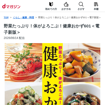
初めての方
おすすめ
さがす
本棚
TOP
くらし・健康・料理
野菜たっぷり！体がよろこぶ！健康おかず601＜電子新版＞
野菜たっぷり！体がよろこぶ！健康おかず601＜電
子新版＞
2026/06/14 配信