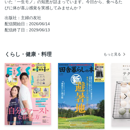
いた「一生モノ」の知恵が詰まっています。今日から、食べるた
きのこ
びに体が喜ぶ感覚を実感してみませんか？
Column３ 手作りドレッシング
出版社：主婦の友社
第２章 肉のレシピ
配信開始日：2026/06/14
配信終了日：2029/06/13
第３章 魚介のレシピ
Column４ 魚のさばき方
第４章 卵、とうふ、大豆加工品のレシピ
くらし・健康・料理
もっと見る
第５章 ごはん、めん、スープのレシピ
第６章 おやつ＆ドリンクのレシピ
材料別INDEX
奥付