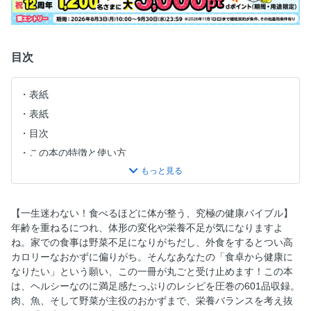
目次
表紙
表紙
目次
この本の特徴と使い方
Column１ 野菜の切り方
体がよろこぶヘルシー献立
健康食材レシピ
【一生迷わない！食べるほどに体が整う、究極の健康バイブル】
年齢を重ねるにつれ、体形の変化や栄養不足が気になりますよ
Column２ 良質なオイルの話
ね。家での食事は野菜不足になりがちだし、外食をするとつい高
第１章 野菜のレシピ／緑黄色野菜
カロリーなおかずに偏りがち。そんなあなたの「食卓から健康に
淡色野菜
なりたい」という願い、この一冊が丸ごと受け止めます！この本
は、ヘルシーなのに満足感たっぷりのレシピを圧巻の601品収録。
根菜
肉、魚、そして野菜が主役のおかずまで、栄養バランスを考え抜
いも・豆類