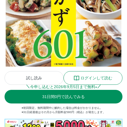
試し読み
ログインして読む
今申し込むと
2026
年
9
月
5
日まで無料
※
31
日間
0円
で読んでみる
※初回限定。無料期間中に解約した場合は料金がかかりません。
※31日経過後はその月から月額料金580円（税込）が発生します。