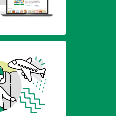
免疫力、抗菌力をアップ
の力で解決する！
く改善！
不調は身近な食材でなかったことに
る
然素材の化粧水を作ってみよう
わ……肌トラブルをきれいに解決！
心素材のボディケア