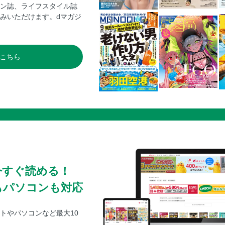
玄関まわりの収納法
ン誌、ライフスタイル誌
楽しくお片づけ！ 子ども部屋収納アイデア
みいただけます。dマガジ
４章 洗濯の知恵袋
洗濯前に部分汚れを落としておこう
こちら
洗濯の基本／洗い方と干し方を、洗濯ものの
からませない洗い方
洗濯の困ったを解決!! 洗濯での失敗、あん
います！
おしゃれ着洗い／おうちクリーニングでカシ
ふとん洗い／おうちクリーニングでふとんを
アイロンの悩みを解決！ アイロンがけが上手
５章 おつき合いの知恵袋
あいさつ／おつき合いのコツは日々の声かけ
今すぐ読める！
訪問／お互いに気持ちよく過ごす秘訣は失礼
もパソコンも対応
おもてなし／相手を敬う気持ちが美しいしぐ
年中行事／季節を感じる心と行事を忘れず家
トやパソコンなど最大10
ちょっと苦手なご近所づき合い 感謝の気持