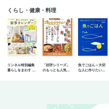
くらし・健康・料理
リンネル特別編集
「好評シリーズ」
魚でごはん～大切
暮らしをまわす 家
のもっとも人気の
な人に作りたい！
事カレンダー
高かったレシピを
ラクラク、happy
一冊にまとめまし
ごはん④
た。