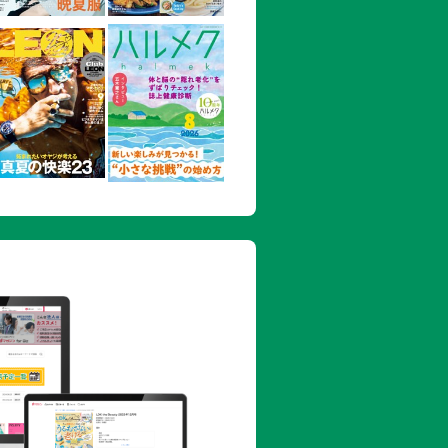
種類に合わせて使い分けましょう
なこと、こんなことまとめて解決しちゃ
ミヤ、ダウンを洗ってみよう！
丸洗いしてみよう！
にできない!!
といざというときの丁寧なあいさつ
のない正しいマナー
さとなって現れます
族とまわりへの心づかいを
ちと謙虚な気持ちを忘れずに！