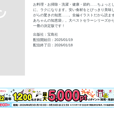
肉はこうしておいしく保存しよう
お料理・お掃除・洗濯・健康・節約……ちょっと
野菜はこうして長く新鮮に保存しよう
に、ラクになります。安い食材をとびっきり美味
下ごしらえ／ほんのちょっとの工夫で食材が
がらの驚きの知恵……。全編イラストだから読ま
あちゃんの知恵袋」。大ベストセラーシリーズか
野菜
一冊の決定版です！
料理の用語／これだけは知っておきたい料理
出版社：宝島社
量り方／手ばかり、目ばかりなど昔から伝わ
配信開始日：2025/01/19
調理の基本／昔から受け継がれてきた調理の
配信終了日：2026/01/18
料理のワザ／このひと手間が、いつもの料理
食材の使いきり／ちょっとの工夫で、食材を
保存食／昔からずっと変わらないおばあちゃ
とにかく簡単！ 飾り切りを覚えよう！
２章 お掃除の知恵袋
ナチュラル掃除を始めよう
アルカリ剤で落とせない汚れにクエン酸・酢
ナチュラル洗剤はこうして使おう
この３つをそろえれば家中がピッカピッカに