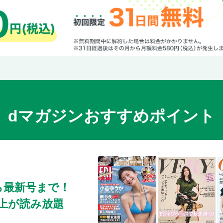
外まわりのお掃除術／玄関まわりの掃除
窓まわりの掃除
ベランダの掃除
３章 収納の知恵袋
シンク、コンロまわりの収納法
食器棚の収納法
キッチンツールの収納法
冷蔵庫の収納法
dマガジンおすすめポイント
クローゼットの収納テクニック
タンスの収納法
押し入れの収納テクニック
季節ものの収納テクニック
Ｑ＆Ａで解決！ 防虫・防臭のことをもっと
トイレの収納法
ら最新号まで！
浴室の収納法
0冊以上が読み放題
洗面所の収納法