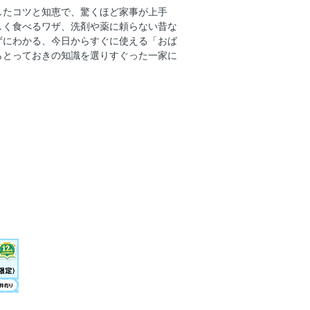
したコツと知恵で、驚くほど家事が上手
しく食べるワザ、洗剤や薬に頼らない昔な
グンとおいしくなります
ずにわかる、今日からすぐに使える「おば
らとっておきの知識を選りすぐった一家に
にまつわる基本のこと
る量り方の便利な知恵
ちょっとしたコツ
をおいしく仕上げてくれます
もうひと仕事させるコツ
んの一品
！