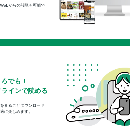
Webからの閲覧も可能で
６章 健康の知恵袋
免疫力を高める／体を守る昔ながらの知恵で
便秘と冷えの改善／困った便秘・冷えを自然
不眠の改善／不眠の悩みは自然の力でやさし
貧血や女性の不調の改善／貧血や女性特有の
症状改善 つらい花粉症を自然の力でケアす
７章 美容の知恵袋
手作り化粧水／ひとりひとりの肌に合った天
肌トラブルを解決／ニキビ、美白、シミ、し
ころでも！
全身ケアで節約／入浴タイムで差をつける安
重曹＋アロマオイルで楽しい入浴剤作り
フラインで読める
をまるごとダウンロード
適に楽しめます。