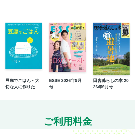
キッチンのお掃除術／シンクまわりの掃除
コンロまわりの掃除
換気扇の徹底掃除
調理器具の掃除
冷蔵庫の徹底掃除
食器まわりの掃除
リビング・ダイニングのお掃除術／床の掃除
天井・壁の掃除
家具の掃除
ＡＶ機器の掃除
豆腐でごはん～大
ESSE 2026年9月
田舎暮らしの本 20
和室のお掃除術／畳の掃除
切な人に作りた
号
26年9月号
い！ラクラク、ha
障子・敷居の掃除
ppyごはん⑤
サニタリーのお掃除術／トイレの掃除
浴室の掃除
ご利用料金
洗面所の掃除
洗濯機の掃除