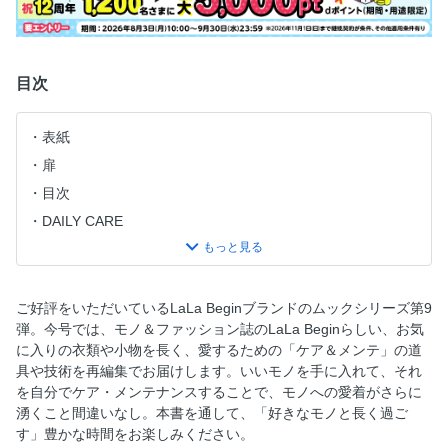
目次
表紙
扉
目次
DAILY CARE
【01】白シャツの機嫌のとり方を知っている
【02】適「剤」適所な洗剤の使い分けができる
【03】洗濯表示が示す意味を理解している
ご好評をいただいているLaLa Beginブランドのムックシリーズ第9
弾。今号では、モノ＆ファッション誌のLaLa Beginらしい、お気
【04】急がば回れな洗濯の下準備を欠かさない
に入りの衣類や小物を長く、愛するための「ケア＆メンテ」の道
【05】洗濯マスターになる
具や技術を再編集でお届けします。いいモノを手に入れて、それ
【07】柔軟剤を使いこなせる
を自分でケア・メンテナンスすることで、モノへの愛着がさらに
湧くこと間違いなし。本書を通して、「好きなモノと長く過ご
【08】柔軟剤は「自然香」で選ぶが吉
す」豊かな時間をお楽しみください。
【09】洗うも干すも道具で楽する