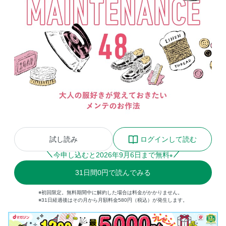
試し読み
ログインして読む
今申し込むと
2026
年
9
月
6
日まで無料
※
31
日間
0円
で読んでみる
※初回限定。無料期間中に解約した場合は料金がかかりません。
※31日経過後はその月から月額料金580円（税込）が発生します。