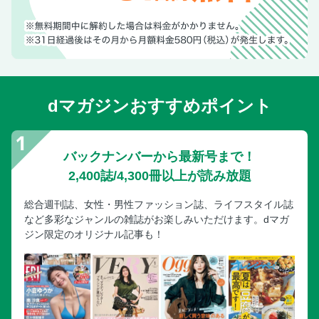
【39】衣替えはアイテム別チェックリストを作っておく
【40】服と靴のFAQへの解答を持っている
【41】鞄の「革」も定期的なケアで味を出す
【42】「磨き方」をマスターして一生ものジュエリーを育て
る
dマガジンおすすめポイント
【43】毎日使う腕時計は、日常に潜む意外なリスクに注意
【44】腕時計ケアグッズ＆修理の相場を覚えてトラブルに備
える
バックナンバーから最新号まで！
【45】気合を入れる日の足元はプロ仕上げ
2,400誌/4,300冊以上が読み放題
【46】黒染めで服の寿命を延ばす
【47】お気に入りを長く愛するための「かかりつけ」がある
総合週刊誌、女性・男性ファッション誌、ライフスタイル誌
【48】最後に、4つの“ご自愛ケア”を心得る
など多彩なジャンルの雑誌がお楽しみいただけます。dマガ
ジン限定のオリジナル記事も！
奥付