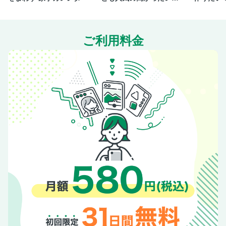
ピを一冊にまとめまし
ppyごは
【25】手をかけてこそ自分らしいデニムが育つと知っておく
た。
【26】デニム洗濯の3stepsを覚えておく
ご利用料金
【27】普通の洗剤だと「洗いすぎ」に!?デニム専用を1本は
持っておこう／【28】もっとデニムの育成を楽しみたくなっ
たら、リジッドデニムに挑戦
【29】デニム賢者の付き合い方を参考にする
【30】ニットのツボを押さえたお手入れでへそを曲げさせな
い
【32】靴ごとにメンテグッズを揃えて自宅でも気軽にケアす
る
【33】リネンの個性を伸ばす付き合い方ができる
【34】ゴアテックスは正しく洗って撥水機能回復
【35】カシミアの洗濯を恐れない
【36】キャンバストートは好みの質感に合わせて手入れを変
える
【37】ベロアはおしゃれ着洗剤×つけ置き／【38】重曹で白
物衣類とも長く付き合える