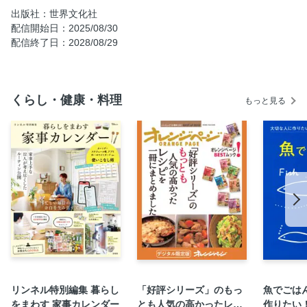
出版社：世界文化社
【10】収納は見た目にも気持ちいい、で整える
配信開始日：2025/08/30
【11】掛ける服の順番は“グラデ収納”で迷子知らず
配信終了日：2028/08/29
【12】ボックス収納の3か条を心得る
【13】きれいに収納できる畳み方をマスターする
【14】プロのアイロン術を学んで脱・自分流
くらし・健康・料理
もっと見る
【15】シャツは衿・袖・前立てのアイロンを忘れない／
【16】センタープレスの作り方を知っておく
【17】アウターはちりつもなケアを習慣化
【19】気持ちよく出かけるための準備は怠りなく
【20】シミがついても慌てず正しく対処できる
【21】ほつれへの対応スキルを上げておく／【22】突然の
ボタンの脱落にも動じない
【23】カジュアルからきちんと、まで ポチるときは「おう
ちで洗える」が合言葉
【24】シワが気にならない服を常備していつでも旅の準備を
万全に
リンネル特別編集 暮らし
「好評シリーズ」のもっ
魚でごは
をまわす 家事カレンダー
とも人気の高かったレシ
作りたい
SPECIAL MAINTENANCE