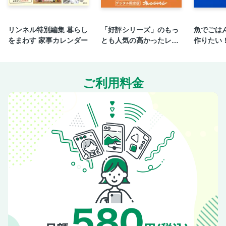
リンネル特別編集 暮らし
「好評シリーズ」のもっ
魚でごは
をまわす 家事カレンダー
とも人気の高かったレシ
作りたい
ピを一冊にまとめまし
ppyごは
た。
ご利用料金