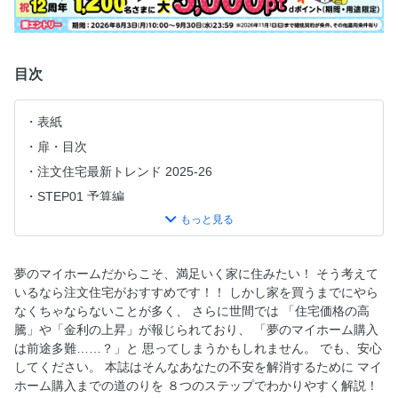
目次
表紙
扉・目次
注文住宅最新トレンド 2025-26
STEP01 予算編
STEP02 情報収集編
無料相談窓口で相談してみました！
STEP03 土地・環境選び編
夢のマイホームだからこそ、満足いく家に住みたい！ そう考えて
いるなら注文住宅がおすすめです！！ しかし家を買うまでにやら
STEP04 施工会社・ハウスメーカー編
なくちゃならないことが多く、 さらに世間では 「住宅価格の高
STEP05 契約編
騰」や「金利の上昇」が報じられており、 「夢のマイホーム購入
STEP06 住宅ローン編
は前途多難……？」と 思ってしまうかもしれません。 でも、安心
してください。 本誌はそんなあなたの不安を解消するために マイ
STEP07 引き渡し・入居編
ホーム購入までの道のりを ８つのステップでわかりやすく解説！
STEP08 購入後手続き編